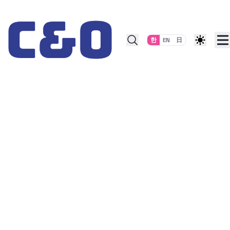
Skip to content
한
EN
日