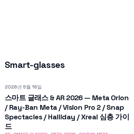
Smart-glasses
Published on
2026년 5월 16일
스마트 글래스 & AR 2026 — Meta Orion
/ Ray-Ban Meta / Vision Pro 2 / Snap
Spectacles / Halliday / Xreal 심층 가이
드