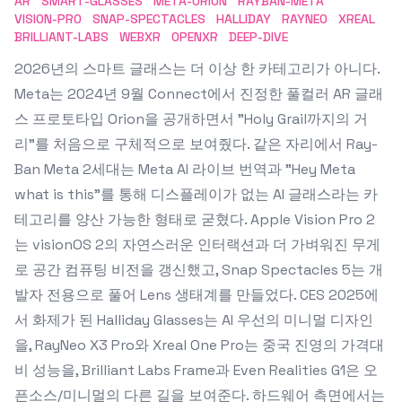
AR
SMART-GLASSES
META-ORION
RAYBAN-META
VISION-PRO
SNAP-SPECTACLES
HALLIDAY
RAYNEO
XREAL
BRILLIANT-LABS
WEBXR
OPENXR
DEEP-DIVE
2026년의 스마트 글래스는 더 이상 한 카테고리가 아니다.
Meta는 2024년 9월 Connect에서 진정한 풀컬러 AR 글래
스 프로토타입 Orion을 공개하면서 "Holy Grail까지의 거
리"를 처음으로 구체적으로 보여줬다. 같은 자리에서 Ray-
Ban Meta 2세대는 Meta AI 라이브 번역과 "Hey Meta
what is this"를 통해 디스플레이가 없는 AI 글래스라는 카
테고리를 양산 가능한 형태로 굳혔다. Apple Vision Pro 2
는 visionOS 2의 자연스러운 인터랙션과 더 가벼워진 무게
로 공간 컴퓨팅 비전을 갱신했고, Snap Spectacles 5는 개
발자 전용으로 풀어 Lens 생태계를 만들었다. CES 2025에
서 화제가 된 Halliday Glasses는 AI 우선의 미니멀 디자인
을, RayNeo X3 Pro와 Xreal One Pro는 중국 진영의 가격대
비 성능을, Brilliant Labs Frame과 Even Realities G1은 오
픈소스/미니멀의 다른 길을 보여준다. 하드웨어 측면에서는