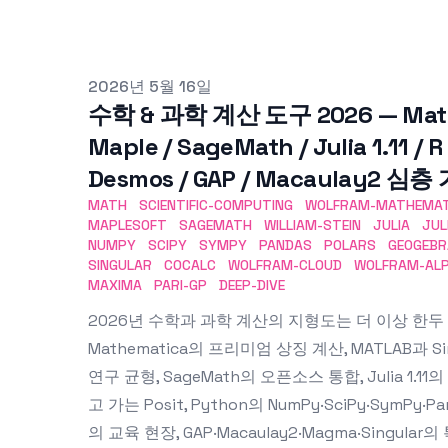
Published on
2026년 5월 16일
수학 & 과학 계산 도구 2026 — Mathe
Maple / SageMath / Julia 1.11 / R
Desmos / GAP / Macaulay2 심
MATH
SCIENTIFIC-COMPUTING
WOLFRAM-MATHEMAT
MAPLESOFT
SAGEMATH
WILLIAM-STEIN
JULIA
JUL
NUMPY
SCIPY
SYMPY
PANDAS
POLARS
GEOGEBR
SINGULAR
COCALC
WOLFRAM-CLOUD
WOLFRAM-AL
MAXIMA
PARI-GP
DEEP-DIVE
2026년 수학과 과학 계산의 지형도는 더 이상 한두 
Mathematica의 프리미엄 상징 계산, MATLAB과 Si
연구 균형, SageMath의 오픈소스 통합, Julia 1.11
고 가는 Posit, Python의 NumPy·SciPy·SymPy·Pa
의 교육 현장, GAP·Macaulay2·Magma·Singula