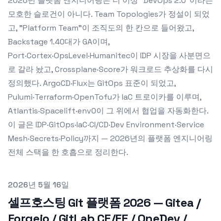
2026년 플랫폼 엔지니어링은 더 이상 "DevOps 2.0"이라는
모호한 슬로건이 아니다. Team Topologies가 정설이 되었
고, "Platform Team"이 조직도의 한 칸으로 들어왔고,
Backstage 1.40대가 GA이며,
Port·Cortex·OpsLevel·Humanitec이 IDP 시장을 사분면으
로 갈라 놨고, Crossplane·Score가 워크로드 추상화를 다시
정의했다. ArgoCD·Flux는 GitOps 표준이 되었고,
Pulumi·Terraform·OpenTofu가 IaC 트로이카를 이루며,
Atlantis·Spacelift·env0이 그 위에서 협업을 자동화한다.
이 글은 IDP·GitOps·IaC·CI/CD·Dev Environment·Service
Mesh·Secrets·Policy까지 — 2026년의 플랫폼 엔지니어링
전체 스택을 한 호흡으로 정리한다.
Published on
2026년 5월 16일
셀프호스팅 Git 플랫폼 2026 — Gitea /
Forgejo / GitLab CE/EE / OneDev /