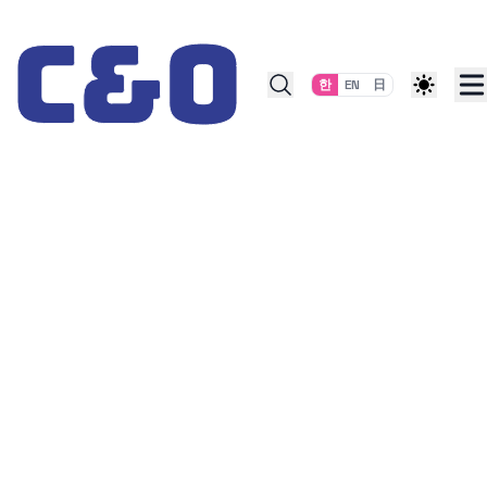
Skip to content
한
EN
日