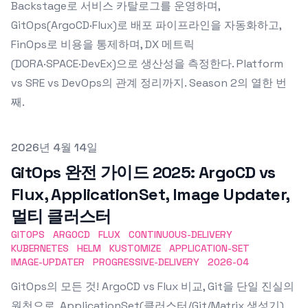
Backstage로 서비스 카탈로그를 운영하며,
GitOps(ArgoCD·Flux)로 배포 파이프라인을 자동화하고,
FinOps로 비용을 통제하며, DX 메트릭
(DORA·SPACE·DevEx)으로 생산성을 측정한다. Platform
vs SRE vs DevOps의 관계 정리까지. Season 2의 열한 번
째.
Published on
2026년 4월 14일
GitOps 완전 가이드 2025: ArgoCD vs
Flux, ApplicationSet, Image Updater,
멀티 클러스터
GITOPS
ARGOCD
FLUX
CONTINUOUS-DELIVERY
KUBERNETES
HELM
KUSTOMIZE
APPLICATION-SET
IMAGE-UPDATER
PROGRESSIVE-DELIVERY
2026-04
GitOps의 모든 것! ArgoCD vs Flux 비교, Git을 단일 진실의
원천으로, ApplicationSet(클러스터/Git/Matrix 생성기),