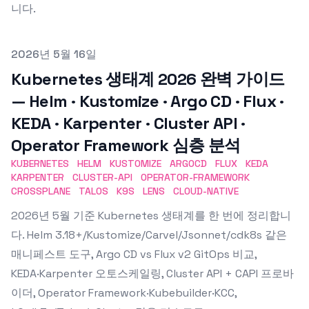
니다.
Published on
2026년 5월 16일
Kubernetes 생태계 2026 완벽 가이드
— Helm · Kustomize · Argo CD · Flux ·
KEDA · Karpenter · Cluster API ·
Operator Framework 심층 분석
KUBERNETES
HELM
KUSTOMIZE
ARGOCD
FLUX
KEDA
KARPENTER
CLUSTER-API
OPERATOR-FRAMEWORK
CROSSPLANE
TALOS
K9S
LENS
CLOUD-NATIVE
2026년 5월 기준 Kubernetes 생태계를 한 번에 정리합니
다. Helm 3.18+/Kustomize/Carvel/Jsonnet/cdk8s 같은
매니페스트 도구, Argo CD vs Flux v2 GitOps 비교,
KEDA·Karpenter 오토스케일링, Cluster API + CAPI 프로바
이더, Operator Framework·Kubebuilder·KCC,