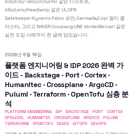
k0s/k3s/Talos/vCluster 같은 디스트로,
k9s/Lens/Headlamp 같은 UI, OPA
Gatekeeper·Kyverno·Falco 보안, Karmada/Liqo 멀티 클
러스터, 그리고 NAVER·Coupang·LINE Verda·Mercari 같은
실전 도입 사례까지 한 글에 담았습니다.
Published on
2026년 5월 16일
플랫폼 엔지니어링 & IDP 2026 완벽 가
이드 - Backstage · Port · Cortex ·
Humanitec · Crossplane · ArgoCD ·
Pulumi · Terraform · OpenTofu 심층 분
석
PLATFORM-ENGINEERING
IDP
BACKSTAGE
PORT
CORTEX
OPSLEVEL
HUMANITEC
CROSSPLANE
ARGOCD
PULUMI
TERRAFORM
OPENTOFU
DEVEX
GITOPS
DEVOPS