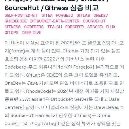
SourceHut / Gitness 심층 비교
SELF-HOSTED-GIT
GITEA
FORGEJO
GITLAB
ONEDEV
RHODECODE
BITBUCKET-DATA-CENTER
SOURCEHUT
GITNESS
CODEBERG
TEA-CLI
FORGEFED
ARGOCD
FLUX
GITOPS
DEEP-DIVE
GitHub이 사실상 표준이 된 2026년에도 셀프호스팅 Git 포
지(forge)는 계속 살아 있다. Gitea는 가장 인기 있는 셀프
호스팅 옵션이지만 2022년의 거버넌스 논란 이후
Codeberg-주도 커뮤니티 fork인 Forgejo가 본격적으로 자
라고 있다. GitLab은 CE/EE의 오픈 코어 모델을 유지하고,
OneDev는 Java 기반 모던 단일 바이너리로 조용한 팬을 만
들고 있다. RhodeCode는 2024년 재정 위기를 거쳐 사실상
종료됐고, Atlassian은 Bitbucket Server를 끝내고 Data
Center만 남겼다. 미니멀리스트 진영에서는 Drew DeVault
의 SourceHut, Harness가 인수한 Gitness(구 Drone
Code), 그리고 Cgit/Stagit 같은 정적 뷰어가 명맥을 잇는