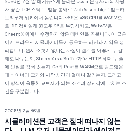
2026년 7월 말 해커뉴스에 올라온 ccsim은 gVisor의 사용
자 공간 TCP 스택 두 벌을 통째로 WebAssembly로 빌드해
브라우저 워커에서 돌립니다. v86은 x86 CPU를 WASM으
로 JIT 컴파일해 윈도우 98을 부팅시키고, WebVM은
CheerpX 위에서 수정하지 않은 데비안을 띄웁니다. 이 글은
이런 브라우저 시뮬레이터들이 공유하는 패턴과 제약을 정
리합니다. 원시 소켓이 없다는 사실이 설계를 어떻게 두 갈
래로 나누는지, SharedArrayBuffer가 왜 HTTP 헤더 두 줄
에 인질로 잡혀 있는지, Go와 Rust를 WASM으로 빌드했을
때 바이너리 크기와 시작 시간이 얼마나 갈리는지, 그리고
이 방식이 훌륭한 교보재가 되는 조건과 장난감에 그치는 조
건을 구분합니다.
Published on
2026년 7월 16일
시뮬레이션된 고객은 절대 떠나지 않는
다 — LLM 유저 시뮬레이터가 에이전트