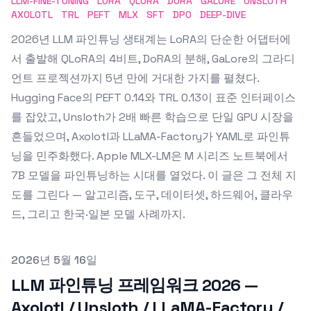
LLM-FINE-TUNING
LORA
QLORA
DORA
GALORE
UNSLOTH
AXOLOTL
TRL
PEFT
MLX
SFT
DPO
DEEP-DIVE
2026년 LLM 파인튜닝 생태계는 LoRA의 단순한 어댑터에
서 출발해 QLoRA의 4비트, DoRA의 분해, GaLore의 그라디
언트 프로젝션까지 5년 만에 거대한 가지를 펼쳤다.
Hugging Face의 PEFT 0.14와 TRL 0.13이 표준 인터페이스
를 잡았고, Unsloth가 2배 빠른 학습으로 단일 GPU 시장을
흔들었으며, Axolotl과 LLaMA-Factory가 YAML로 파인튜
닝을 민주화했다. Apple MLX-LM은 M 시리즈 노트북에서
7B 모델을 파인튜닝하는 시대를 열었다. 이 글은 그 전체 지
도를 그린다 — 알고리즘, 도구, 데이터셋, 하드웨어, 클라우
드, 그리고 한국·일본 모델 사례까지.
Published on
2026년 5월 16일
LLM 파인튜닝 프레임워크 2026 —
Axolotl / Unsloth / LLaMA-Factory /