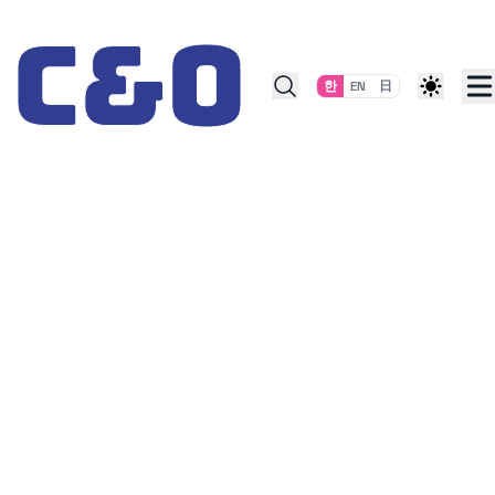
Skip to content
한
EN
日