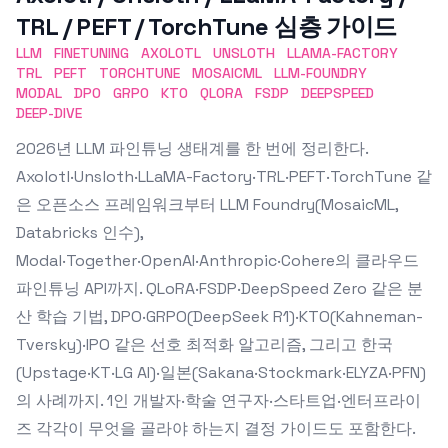
TRL / PEFT / TorchTune 심층 가이드
LLM
FINETUNING
AXOLOTL
UNSLOTH
LLAMA-FACTORY
TRL
PEFT
TORCHTUNE
MOSAICML
LLM-FOUNDRY
MODAL
DPO
GRPO
KTO
QLORA
FSDP
DEEPSPEED
DEEP-DIVE
2026년 LLM 파인튜닝 생태계를 한 번에 정리한다.
Axolotl·Unsloth·LLaMA-Factory·TRL·PEFT·TorchTune 같
은 오픈소스 프레임워크부터 LLM Foundry(MosaicML,
Databricks 인수),
Modal·Together·OpenAI·Anthropic·Cohere의 클라우드
파인튜닝 API까지. QLoRA·FSDP·DeepSpeed Zero 같은 분
산 학습 기법, DPO·GRPO(DeepSeek R1)·KTO(Kahneman-
Tversky)·IPO 같은 선호 최적화 알고리즘, 그리고 한국
(Upstage·KT·LG AI)·일본(Sakana·Stockmark·ELYZA·PFN)
의 사례까지. 1인 개발자·학술 연구자·스타트업·엔터프라이
즈 각각이 무엇을 골라야 하는지 결정 가이드도 포함한다.