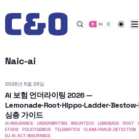
Skip to content
한
EN
日
Naic-ai
Published on
2026년 5월 25일
AI 보험 언더라이팅 2026 —
Lemonade·Root·Hippo·Ladder·Bestow·
심층 가이드
AI-INSURANCE
UNDERWRITING
INSURTECH
LEMONADE
ROOT
ETHOS
POLICYGENIUS
TELEMATICS
CLAIM-FRAUD-DETECTION
EU-AI-ACT-INSURANCE