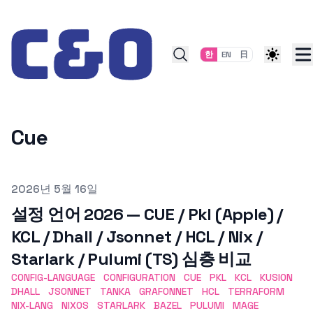
Skip to content
한
EN
日
Cue
Published on
2026년 5월 16일
설정 언어 2026 — CUE / Pkl (Apple) /
KCL / Dhall / Jsonnet / HCL / Nix /
Starlark / Pulumi (TS) 심층 비교
CONFIG-LANGUAGE
CONFIGURATION
CUE
PKL
KCL
KUSION
DHALL
JSONNET
TANKA
GRAFONNET
HCL
TERRAFORM
NIX-LANG
NIXOS
STARLARK
BAZEL
PULUMI
MAGE