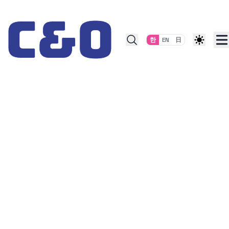
Skip to content
한
EN
日