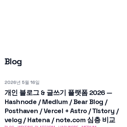
Blog
Published on
2026년 5월 16일
개인 블로그 & 글쓰기 플랫폼 2026 —
Hashnode / Medium / Bear Blog /
Posthaven / Vercel + Astro / Tistory /
velog / Hatena / note.com 심층 비교