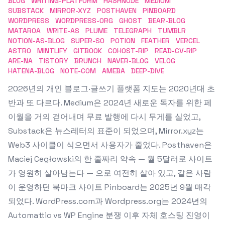
BLOG
WRITING-PLATFORM
HASHNODE
MEDIUM
SUBSTACK
MIRROR-XYZ
POSTHAVEN
PINBOARD
WORDPRESS
WORDPRESS-ORG
GHOST
BEAR-BLOG
MATAROA
WRITE-AS
PLUME
TELEGRAPH
TUMBLR
NOTION-AS-BLOG
SUPER-SO
POTION
FEATHER
VERCEL
ASTRO
MINTLIFY
GITBOOK
COHOST-RIP
READ-CV-RIP
ARE-NA
TISTORY
BRUNCH
NAVER-BLOG
VELOG
HATENA-BLOG
NOTE-COM
AMEBA
DEEP-DIVE
2026년의 개인 블로그·글쓰기 플랫폼 지도는 2020년대 초
반과 또 다르다. Medium은 2024년 새로운 독자를 위한 페
이월을 거의 걷어내며 무료 발행에 다시 무게를 실었고,
Substack은 뉴스레터의 표준이 되었으며, Mirror.xyz는
Web3 사이클이 식으면서 사용자가 줄었다. Posthaven은
Maciej Cegłowski의 한 줄짜리 약속 — 월 5달러로 사이트
가 영원히 살아남는다 — 으로 여전히 살아 있고, 같은 사람
이 운영하던 북마크 사이트 Pinboard는 2025년 9월 매각
되었다. WordPress.com과 Wordpress.org는 2024년의
Automattic vs WP Engine 분쟁 이후 자체 호스팅 진영이