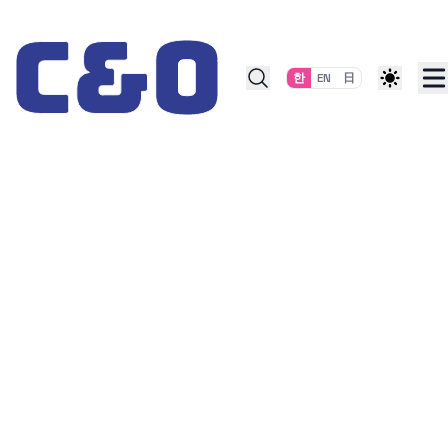
Skip to content
한
EN
日