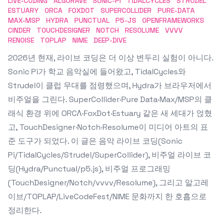
LIVE-CODING
ALGORAVE
SONIC-PI
TIDALCYCLES
STRUDEL
ESTUARY
ORCA
FOXDOT
SUPERCOLLIDER
PURE-DATA
MAX-MSP
HYDRA
PUNCTUAL
P5-JS
OPENFRAMEWORKS
CINDER
TOUCHDESIGNER
NOTCH
RESOLUME
VVVV
RENOISE
TOPLAP
NIME
DEEP-DIVE
2026년 현재, 라이브 코딩은 더 이상 변두리 실험이 아니다.
Sonic Pi가 학교 음악실에 들어왔고, TidalCycles와
Strudel이 클럽 무대를 점령했으며, Hydra가 브라우저에서
비주얼을 그린다. SuperCollider·Pure Data·Max/MSP의 클
래식 환경 위에 ORCΛ·FoxDot·Estuary 같은 새 세대가 얹혔
고, TouchDesigner·Notch·Resolume이 미디어 아트의 표
준 도구가 되었다. 이 글은 음악 라이브 코딩(Sonic
Pi/TidalCycles/Strudel/SuperCollider), 비주얼 라이브 코
딩(Hydra/Punctual/p5.js), 비주얼 프로그래밍
(TouchDesigner/Notch/vvvv/Resolume), 그리고 알고레
이브/TOPLAP/LiveCodeFest/NIME 문화까지 한 호흡으로
정리한다.