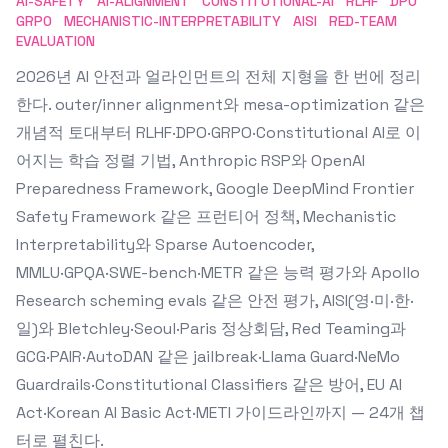
AI-SAFETY
AI-ALIGNMENT
CONSTITUTIONAL-AI
RLHF
DPO
GRPO
MECHANISTIC-INTERPRETABILITY
AISI
RED-TEAM
EVALUATION
2026년 AI 안전과 얼라인먼트의 전체 지형을 한 번에 정리
한다. outer/inner alignment와 mesa-optimization 같은
개념적 토대부터 RLHF·DPO·GRPO·Constitutional AI로 이
어지는 학습 정렬 기법, Anthropic RSP와 OpenAI
Preparedness Framework, Google DeepMind Frontier
Safety Framework 같은 프런티어 정책, Mechanistic
Interpretability와 Sparse Autoencoder,
MMLU·GPQA·SWE-bench·METR 같은 능력 평가와 Apollo
Research scheming evals 같은 안전 평가, AISI(영·미·한·
일)와 Bletchley·Seoul·Paris 정상회담, Red Teaming과
GCG·PAIR·AutoDAN 같은 jailbreak·Llama Guard·NeMo
Guardrails·Constitutional Classifiers 같은 방어, EU AI
Act·Korean AI Basic Act·METI 가이드라인까지 — 24개 챕
터로 펼친다.