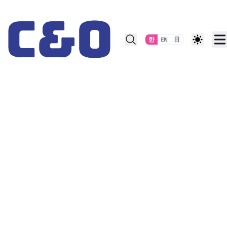
Skip to content
한
EN
日