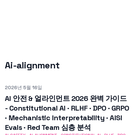
Ai-alignment
Published on
2026년 5월 16일
AI 안전 & 얼라인먼트 2026 완벽 가이드
- Constitutional AI · RLHF · DPO · GRPO
· Mechanistic Interpretability · AISI
Evals · Red Team 심층 분석