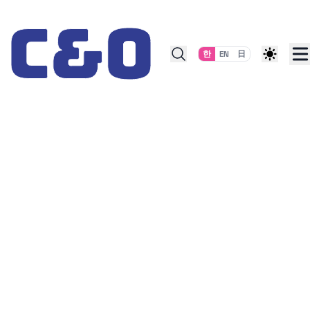
Skip to content
한
EN
日