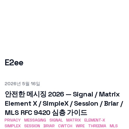
E2ee
Published on
2026년 5월 16일
안전한 메시징 2026 — Signal / Matrix
Element X / SimpleX / Session / Briar /
MLS RFC 9420 심층 가이드
PRIVACY
MESSAGING
SIGNAL
MATRIX
ELEMENT-X
SIMPLEX
SESSION
BRIAR
CWTCH
WIRE
THREEMA
MLS