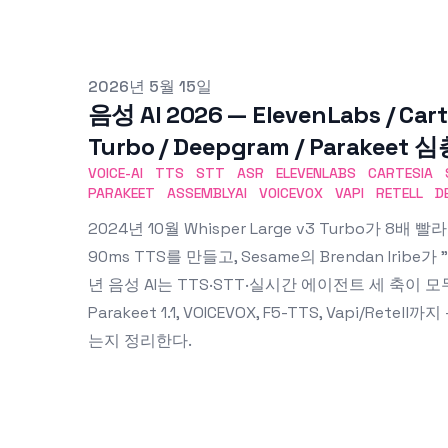
Published on
2026년 5월 15일
음성 AI 2026 — ElevenLabs / Cart
Turbo / Deepgram / Parakeet
VOICE-AI
TTS
STT
ASR
ELEVENLABS
CARTESIA
PARAKEET
ASSEMBLYAI
VOICEVOX
VAPI
RETELL
D
2024년 10월 Whisper Large v3 Turbo가 8배 
90ms TTS를 만들고, Sesame의 Brendan Iribe가
년 음성 AI는 TTS·STT·실시간 에이전트 세 축이 모두 폭
Parakeet 1.1, VOICEVOX, F5-TTS, Vapi/R
는지 정리한다.