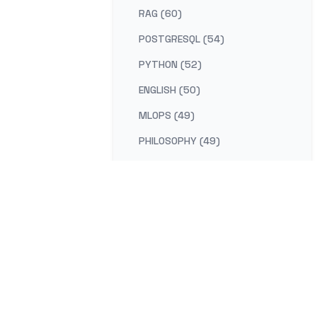
RAG (60)
POSTGRESQL (54)
PYTHON (52)
ENGLISH (50)
MLOPS (49)
PHILOSOPHY (49)
AI-PLATFORM (48)
RUST (47)
SELF-IMPROVEMENT (47)
LEARNING (45)
DISTRIBUTED-SYSTEMS (44)
COMPILER (41)