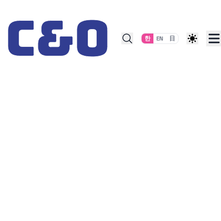
Skip to content
한
EN
日