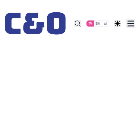
Skip to content
한
EN
日