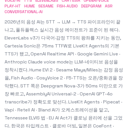
VOICE-AI
TTS
ELEVENLABS
CARTESIA
OPENAI-VOICE
PLAY-HT
HUME
SESAME
FISH-AUDIO
DEEPGRAM
ASR
CONVERSATIONAL-AI
2026년의 음성 AI는 STT → LLM → TTS 파이프라인이 끝
나고, 풀듀플렉스 실시간 음성 에이전트가 표준이 된 해다.
ElevenLabs v3가 다국어·감정 TTS의 왕좌를 지키는 동안,
Cartesia Sonic은 75ms TTFW로 LiveKit Agents의 기본
TTS가 됐고, OpenAI Realtime API · Google Gemini Live ·
Anthropic Claude voice mode는 LLM-네이티브 음성을
정착시켰다. Hume EVI 2 · Sesame Maya/Miles는 감정 음성
을, Fish Audio · CosyVoice 2 · F5-TTS는 오픈/중화권을 장
악했다. STT 쪽은 Deepgram Nova-3가 50ms 미만으로 가
장 빠르고, AssemblyAI Universal-2 · OpenAI GPT-4o
transcribe가 정확도로 맞선다. LiveKit Agents · Pipecat ·
Vapi · Retell AI · Bland AI가 오케스트레이션을 맡고,
Tennessee ELVIS 법 · EU AI Act가 클로닝 윤리에 선을 그었
다. 한국은 타입캐스트 · 클로바 더빙, 일본은 CoeFont ·