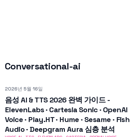
Conversational-ai
Published on
2026년 5월 16일
음성 AI & TTS 2026 완벽 가이드 -
ElevenLabs · Cartesia Sonic · OpenAI
Voice · Play.HT · Hume · Sesame · Fish
Audio · Deepgram Aura 심층 분석