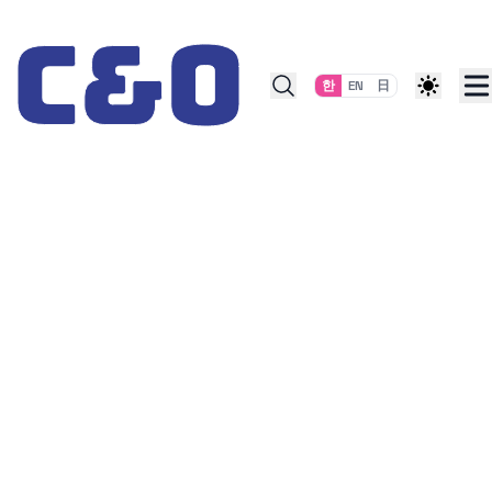
Skip to content
한
EN
日