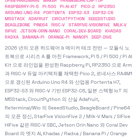
OPEN-HARDWARE
MAKER
FRAMEWORK-LAPTOP
RASPBERRY-PI-5
PI-500
PI-AI-KIT
PICO-2
RP2350
ARDUINO-UNO-R4
PORTENTA
ESP32-S3
ESP32-C6
M5STACK
ADAFRUIT
CIRCUITPYTHON
SEEEDSTUDIO
BEAGLEBONE
PINE64
RISC-V
STARFIVE-VISIONFIVE
MILK-V
SIFIVE
JETSON-ORIN-NANO
CORAL-DEV-BOARD
KHADAS
RADXA
BANANA-PI
ORANGE-PI
NANOPI
DEEP-DIVE
2026 년의 오픈 하드웨어 & 메이커 테크 전반 — 모듈식 노
트북으로 시리즈 A 를 마친 Framework, Pi 5 / Pi 500 / Pi AI
Kit 으로 라인업을 완성한 Raspberry Pi, RP2350 으로 Arm
과 RISC-V 듀얼 아키텍처를 채택한 Pico 2, 르네사스 RA4M1
으로 갱신된 Arduino Uno R4 와 산업용 Portenta H7,
ESP32-S3 와 RISC-V 기반 ESP32-C6, 일본 스택형 IoT 의
M5Stack, CircuitPython 의 산실 Adafruit,
Reterminal/Wio 의 SeeedStudio, BeagleBoard / Pine64
의 오픈 정신, StarFive VisionFive 2 / Milk-V Mars / SiFive
HiFive 같은 RISC-V SBC, Jetson Orin Nano 와 Coral Dev
Board 의 엣지 AI, Khadas / Radxa / Banana Pi / Orange