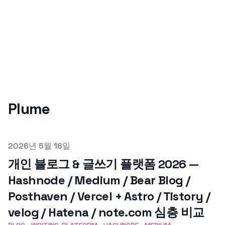
Plume
Published on
2026년 5월 16일
개인 블로그 & 글쓰기 플랫폼 2026 —
Hashnode / Medium / Bear Blog /
Posthaven / Vercel + Astro / Tistory /
velog / Hatena / note.com 심층 비교