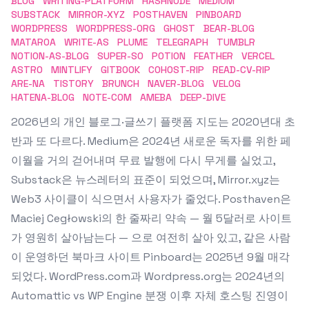
BLOG
WRITING-PLATFORM
HASHNODE
MEDIUM
SUBSTACK
MIRROR-XYZ
POSTHAVEN
PINBOARD
WORDPRESS
WORDPRESS-ORG
GHOST
BEAR-BLOG
MATAROA
WRITE-AS
PLUME
TELEGRAPH
TUMBLR
NOTION-AS-BLOG
SUPER-SO
POTION
FEATHER
VERCEL
ASTRO
MINTLIFY
GITBOOK
COHOST-RIP
READ-CV-RIP
ARE-NA
TISTORY
BRUNCH
NAVER-BLOG
VELOG
HATENA-BLOG
NOTE-COM
AMEBA
DEEP-DIVE
2026년의 개인 블로그·글쓰기 플랫폼 지도는 2020년대 초
반과 또 다르다. Medium은 2024년 새로운 독자를 위한 페
이월을 거의 걷어내며 무료 발행에 다시 무게를 실었고,
Substack은 뉴스레터의 표준이 되었으며, Mirror.xyz는
Web3 사이클이 식으면서 사용자가 줄었다. Posthaven은
Maciej Cegłowski의 한 줄짜리 약속 — 월 5달러로 사이트
가 영원히 살아남는다 — 으로 여전히 살아 있고, 같은 사람
이 운영하던 북마크 사이트 Pinboard는 2025년 9월 매각
되었다. WordPress.com과 Wordpress.org는 2024년의
Automattic vs WP Engine 분쟁 이후 자체 호스팅 진영이