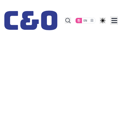
Skip to content
한
EN
日