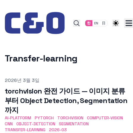
Skip to content
한
EN
日
Transfer-learning
Published on
2026년 3월 3일
torchvision 완전 가이드 — 이미지 분류
부터 Object Detection, Segmentation
까지
AI-PLATFORM
PYTORCH
TORCHVISION
COMPUTER-VISION
CNN
OBJECT-DETECTION
SEGMENTATION
TRANSFER-LEARNING
2026-03