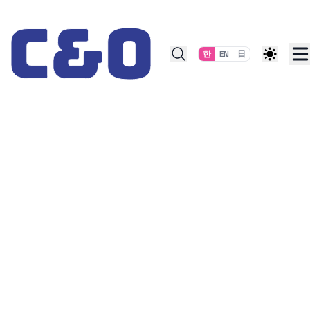
Skip to content
한
EN
日