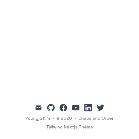
mail
github
facebook
youtube
linkedin
twitter
Youngju Kim
•
© 2026
•
Chaos and Order
Tailwind Nextjs Theme