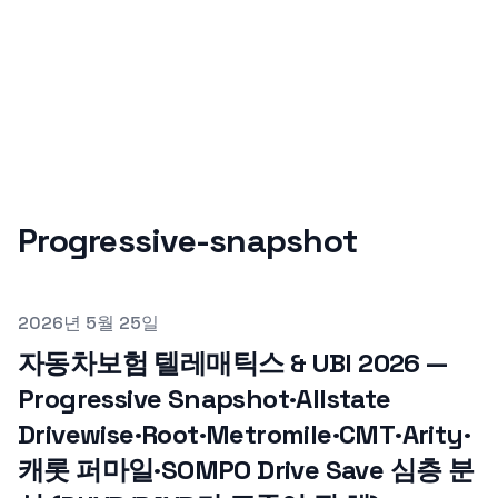
Progressive-snapshot
Published on
2026년 5월 25일
자동차보험 텔레매틱스 & UBI 2026 —
Progressive Snapshot·Allstate
Drivewise·Root·Metromile·CMT·Arity·
캐롯 퍼마일·SOMPO Drive Save 심층 분