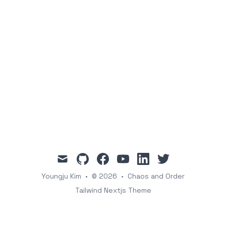
mail
github
facebook
youtube
linkedin
twitter
Youngju Kim
•
© 2026
•
Chaos and Order
Tailwind Nextjs Theme