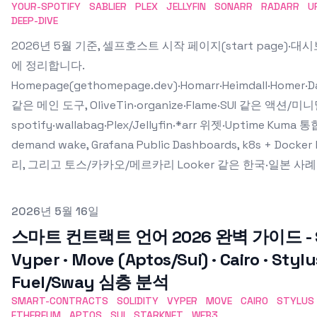
YOUR-SPOTIFY
SABLIER
PLEX
JELLYFIN
SONARR
RADARR
U
DEEP-DIVE
2026년 5월 기준, 셀프호스트 시작 페이지(start page)·
에 정리합니다.
Homepage(gethomepage.dev)·Homarr·Heimdall·Homer·Da
같은 메인 도구, OliveTin·organize·Flame·SUI 같은 액션/미니
spotify·wallabag·Plex/Jellyfin·*arr 위젯·Uptime Kuma 통합
demand wake, Grafana Public Dashboards, k8s + Dock
리, 그리고 토스/카카오/메르카리 Looker 같은 한국·일본 사
Published on
2026년 5월 16일
스마트 컨트랙트 언어 2026 완벽 가이드 - Soli
Vyper · Move (Aptos/Sui) · Cairo · Stylu
Fuel/Sway 심층 분석
SMART-CONTRACTS
SOLIDITY
VYPER
MOVE
CAIRO
STYLUS
ETHEREUM
APTOS
SUI
STARKNET
WEB3