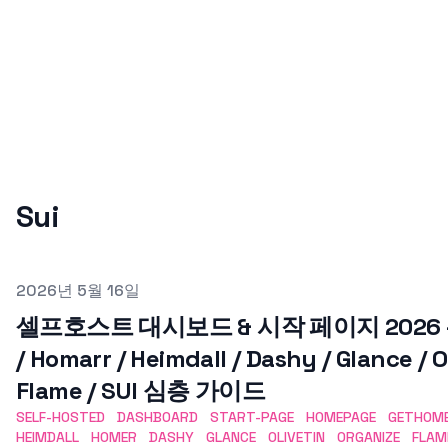
Sui
Published on
2026년 5월 16일
셀프호스트 대시보드 & 시작 페이지 2026 —
/ Homarr / Heimdall / Dashy / Glance / O
Flame / SUI 심층 가이드
SELF-HOSTED
DASHBOARD
START-PAGE
HOMEPAGE
GETHOM
HEIMDALL
HOMER
DASHY
GLANCE
OLIVETIN
ORGANIZE
FLAM