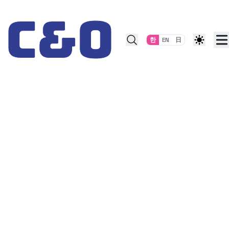
Skip to content
한
EN
日