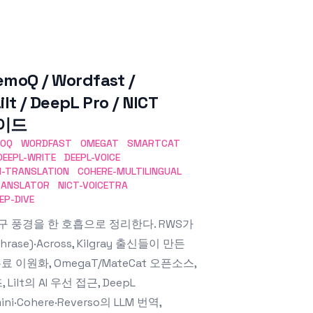
moQ / Wordfast /
lt / DeepL Pro / NICT
가이드
OQ
WORDFAST
OMEGAT
SMARTCAT
DEEPL-WRITE
DEEPL-VOICE
I-TRANSLATION
COHERE-MULTILINGUAL
ANSLATOR
NICT-VOICETRA
EP-DIVE
on) 도구 풍경을 한 호흡으로 정리한다. RWS가
hrase)·Across, Kilgray 출신들이 만든
료 이원화, OmegaT/MateCat 오픈소스,
ilt의 AI 우선 접근, DeepL
ini·Cohere·Reverso의 LLM 번역,