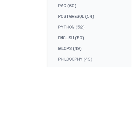
RAG (60)
POSTGRESQL (54)
PYTHON (52)
ENGLISH (50)
MLOPS (49)
PHILOSOPHY (49)
AI-PLATFORM (48)
RUST (47)
SELF-IMPROVEMENT (47)
LEARNING (45)
DISTRIBUTED-SYSTEMS (44)
COMPILER (41)