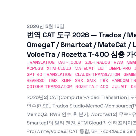
Published on
2026년 5월 16일
번역 CAT 도구 2026 — Trados / Me
OmegaT / Smartcat / MateCat / Li
VoiceTra / Rozetta T-4OO 심층 
TRANSLATION
CAT-TOOLS
SDL-TRADOS
RWS
MEM
ACROSS
XTM-CLOUD
MATECAT
LILT
DEEPL-PRO
GPT-4O-TRANSLATION
CLAUDE-TRANSLATION
GEMIN
REVERSO
TMX
XLIFF
SRX
GMX
TBX
HANCOM-TR
COTOHA-TRANSLATOR
ROZETTA-T-4OO
JULIAIT
DE
2026년의 CAT(Computer-Aided Translati
인수한 SDL Trados Studio·MemoQ·Memsource(P
MemoQ의 RWS 인수 후 분기, Wordfast의 무료+유
Smartcat의 멀티 엔진, XTM Cloud의 엔터프라이즈, L
Pro/Write/Voice의 CAT 통합, GPT-4o·Claude·Gem