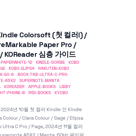
ndle Colorsoft (첫 컬러!) /
 reMarkable Paper Pro /
er / KOReader 심층 가이드
-PAPERWHITE-12
KINDLE-SCRIBE
KOBO
AGE
KOBO-ELIPSA
RAKUTEN-KOBO
X-GO-6
BOOX-TAB-ULTRA-C-PRO
TE-A5X2
SUPERNOTE-MANTA
A
KOREADER
APPLE-BOOKS
LIBBY
GHT-PHONE-III
RIDI-BOOKS
KYOBO
24년 10월 첫 컬러 Kindle 인 Kindle
Colour / Clara Colour / Sage / Elipsa
Tab Ultra C Pro / Page, 2024년 11월 컬러
upernote A5X2 / Manta, 60Hz 페이퍼