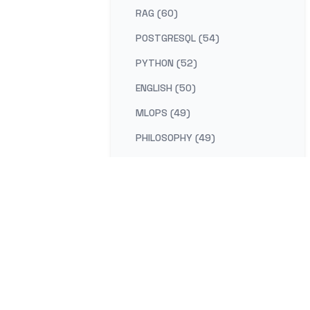
RAG (60)
POSTGRESQL (54)
PYTHON (52)
ENGLISH (50)
MLOPS (49)
PHILOSOPHY (49)
AI-PLATFORM (48)
RUST (47)
SELF-IMPROVEMENT (47)
LEARNING (45)
DISTRIBUTED-SYSTEMS (44)
COMPILER (41)