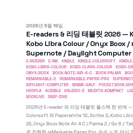
Published on
2026년 5월 16일
E-readers & 리딩 태블릿 2026 — Ki
Kobo Libra Colour / Onyx Boox /
Supernote / Daylight Comput
E-READER
E-INK
KINDLE
KINDLE-COLORSOFT
KINDLE
KOBO-LIBRA-COLOUR
KOBO-CLARA-COLOUR
KOBO-S
ONYX-BOOX
BOOX-NOTE-AIR-4-C
BOOX-PALMA
BOO
REMARKABLE-2
REMARKABLE-PAPER-PRO
SUPERNO
DAYLIGHT-COMPUTER
BIGME-GALY
POCKETBOOK-ER
HOOPLA
AUDIBLE
KALEIDO-3
MUDITA-KOMPAKT
LI
BOOKLIVE
DEEP-DIVE
2026년 E-reader 와 리딩 태블릿 풀스택 한 번에 — 20
Colorsoft 와 Paperwhite 12, Scribe 2, Kobo Libra 
2E, Onyx Boox Note Air 4 C / Palma 2 / Go 6 / 
로 진화한 reMarkable Paper Pro, 순수 노트 머신 S