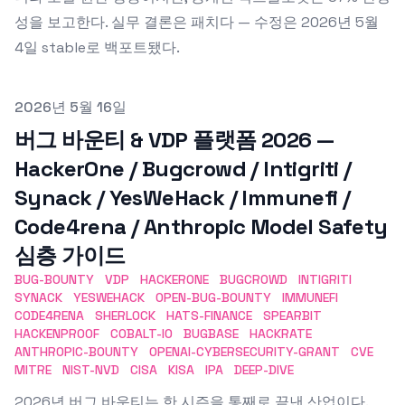
성을 보고한다. 실무 결론은 패치다 — 수정은 2026년 5월
4일 stable로 백포트됐다.
Published on
2026년 5월 16일
버그 바운티 & VDP 플랫폼 2026 —
HackerOne / Bugcrowd / Intigriti /
Synack / YesWeHack / Immunefi /
Code4rena / Anthropic Model Safety
심층 가이드
BUG-BOUNTY
VDP
HACKERONE
BUGCROWD
INTIGRITI
SYNACK
YESWEHACK
OPEN-BUG-BOUNTY
IMMUNEFI
CODE4RENA
SHERLOCK
HATS-FINANCE
SPEARBIT
HACKENPROOF
COBALT-IO
BUGBASE
HACKRATE
ANTHROPIC-BOUNTY
OPENAI-CYBERSECURITY-GRANT
CVE
MITRE
NIST-NVD
CISA
KISA
IPA
DEEP-DIVE
2026년 버그 바운티는 한 시즌을 통째로 끝낸 산업이다.