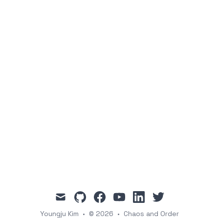
mail
github
facebook
youtube
linkedin
twitter
Youngju Kim
•
© 2026
•
Chaos and Order