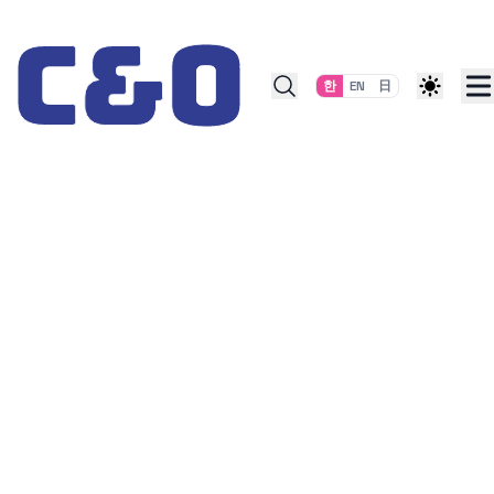
Skip to content
한
EN
日