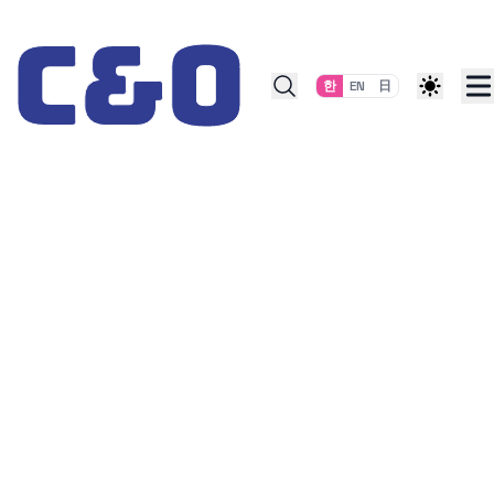
Skip to content
한
EN
日