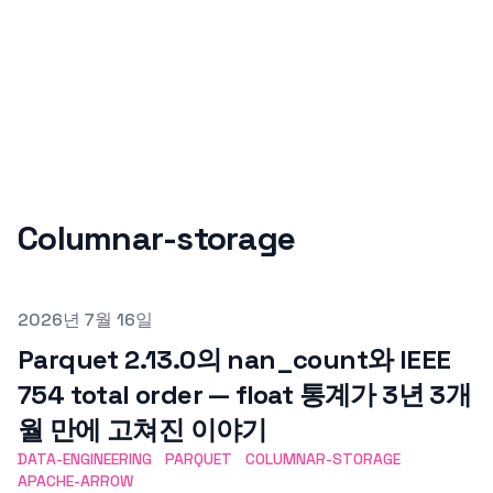
Columnar-storage
Published on
2026년 7월 16일
Parquet 2.13.0의 nan_count와 IEEE
754 total order — float 통계가 3년 3개
월 만에 고쳐진 이야기
DATA-ENGINEERING
PARQUET
COLUMNAR-STORAGE
APACHE-ARROW