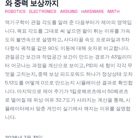
와 중력 보상까지
ROBOTICS
ELECTRONICS
ARDUINO
HARDWARE
MATH
역기구학이 관절 각도를 알려 준 다음부터가 제어의 영역입
니다. 목표 각도를 그대로 써 넣으면 팔이 튀는 이유를 가속
도의 불연속으로 설명하고, 사다리꼴 속도 프로파일과 5차
다항식 궤적을 같은 90도 이동에 대해 숫자로 비교합니다.
관절공간 보간과 작업공간 보간이 만드는 경로가 43밀리미
터 어긋나는 과정을 계산으로 보이고, PID의 세 항이 각각 무
엇을 고치는지, 중력 보상 피드포워드 하나가 정상상태 오차
5.13도를 어떻게 0으로 만드는지 시뮬레이션 결과로 확인합
니다. 마지막으로 제어 주기가 1킬로헤르츠에서 50헤르츠
로 떨어질 때 위상 여유 32.7도가 사라지는 계산을 통해, 시
뮬레이터에서 맞춘 게인이 실기에서 깨지는 이유를 설명합
니다.
Published on
2026년 7월 31일