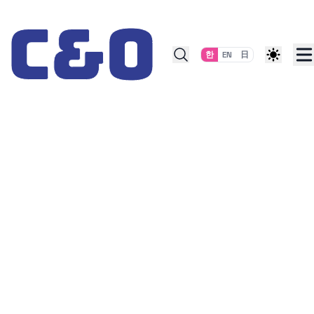
Skip to content
한
EN
日