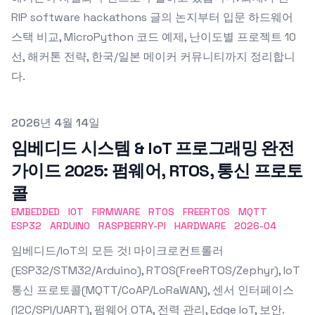
RIP software hackathons 글의 논지부터 입문 하드웨어
스택 비교, MicroPython 코드 예제, 난이도별 프로젝트 10
선, 해커톤 전략, 한국/일본 메이커 커뮤니티까지 정리합니
다.
Published on
2026년 4월 14일
임베디드 시스템 & IoT 프로그래밍 완전
가이드 2025: 펌웨어, RTOS, 통신 프로토
콜
EMBEDDED
IOT
FIRMWARE
RTOS
FREERTOS
MQTT
ESP32
ARDUINO
RASPBERRY-PI
HARDWARE
2026-04
임베디드/IoT의 모든 것! 마이크로컨트롤러
(ESP32/STM32/Arduino), RTOS(FreeRTOS/Zephyr), IoT
통신 프로토콜(MQTT/CoAP/LoRaWAN), 센서 인터페이스
(I2C/SPI/UART), 펌웨어 OTA, 전력 관리, Edge IoT, 보안.