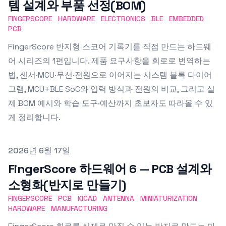
템 설계와 부품 선정(BOM)
FINGERSCORE
HARDWARE
ELECTRONICS
BLE
EMBEDDED
PCB
FingerScore 반지형 스코어 기록기를 직접 만드는 하드웨
어 시리즈의 1편입니다. 제품 요구사항을 회로로 번역하는
법, 센서·MCU·무선·전원으로 이어지는 시스템 블록 다이어
그램, MCU+BLE SoC와 입력 방식과 전원의 비교, 그리고 실
제 BOM 예시와 학습 도구·예산까지 초보자도 따라올 수 있
게 정리합니다.
Published on
2026년 6월 17일
FingerScore 하드웨어 6 — PCB 설계와
소형화(반지로 만들기)
FINGERSCORE
PCB
KICAD
ANTENNA
MINIATURIZATION
HARDWARE
MANUFACTURING