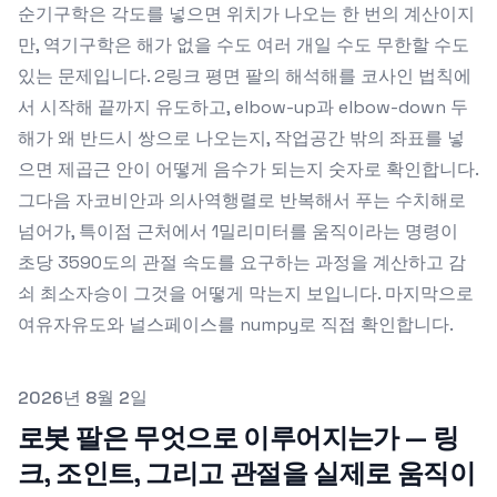
순기구학은 각도를 넣으면 위치가 나오는 한 번의 계산이지
만, 역기구학은 해가 없을 수도 여러 개일 수도 무한할 수도
있는 문제입니다. 2링크 평면 팔의 해석해를 코사인 법칙에
서 시작해 끝까지 유도하고, elbow-up과 elbow-down 두
해가 왜 반드시 쌍으로 나오는지, 작업공간 밖의 좌표를 넣
으면 제곱근 안이 어떻게 음수가 되는지 숫자로 확인합니다.
그다음 자코비안과 의사역행렬로 반복해서 푸는 수치해로
넘어가, 특이점 근처에서 1밀리미터를 움직이라는 명령이
초당 3590도의 관절 속도를 요구하는 과정을 계산하고 감
쇠 최소자승이 그것을 어떻게 막는지 보입니다. 마지막으로
여유자유도와 널스페이스를 numpy로 직접 확인합니다.
Published on
2026년 8월 2일
로봇 팔은 무엇으로 이루어지는가 — 링
크, 조인트, 그리고 관절을 실제로 움직이