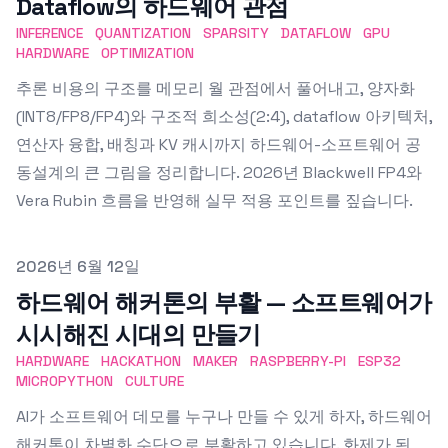
Dataflow의 하드웨어 관점
INFERENCE
QUANTIZATION
SPARSITY
DATAFLOW
GPU
HARDWARE
OPTIMIZATION
추론 비용의 구조를 메모리 월 관점에서 풀어내고, 양자화
(INT8/FP8/FP4)와 구조적 희소성(2:4), dataflow 아키텍처,
연산자 융합, 배칭과 KV 캐시까지 하드웨어-소프트웨어 공
동설계의 큰 그림을 정리합니다. 2026년 Blackwell FP4와
Vera Rubin 흐름을 반영해 실무 적용 포인트를 짚습니다.
Published on
2026년 6월 12일
하드웨어 해커톤의 부활 — 소프트웨어가
시시해진 시대의 만들기
HARDWARE
HACKATHON
MAKER
RASPBERRY-PI
ESP32
MICROPYTHON
CULTURE
AI가 소프트웨어 데모를 누구나 만들 수 있게 하자, 하드웨어
해커톤이 차별화 수단으로 부활하고 있습니다. 화제가 된