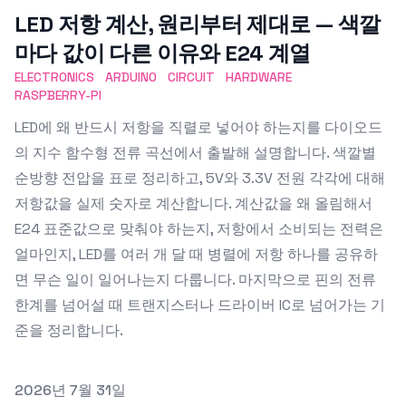
LED 저항 계산, 원리부터 제대로 — 색깔
마다 값이 다른 이유와 E24 계열
ELECTRONICS
ARDUINO
CIRCUIT
HARDWARE
RASPBERRY-PI
LED에 왜 반드시 저항을 직렬로 넣어야 하는지를 다이오드
의 지수 함수형 전류 곡선에서 출발해 설명합니다. 색깔별
순방향 전압을 표로 정리하고, 5V와 3.3V 전원 각각에 대해
저항값을 실제 숫자로 계산합니다. 계산값을 왜 올림해서
E24 표준값으로 맞춰야 하는지, 저항에서 소비되는 전력은
얼마인지, LED를 여러 개 달 때 병렬에 저항 하나를 공유하
면 무슨 일이 일어나는지 다룹니다. 마지막으로 핀의 전류
한계를 넘어설 때 트랜지스터나 드라이버 IC로 넘어가는 기
준을 정리합니다.
Published on
2026년 7월 31일