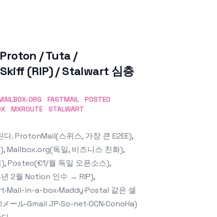
ton / Tuta /
 Skiff (RIP) / Stalwart 심층
MAILBOX-ORG
FASTMAIL
POSTEO
OX
MXROUTE
STALWART
rotonMail(스위스, 가장 큰 E2EE),
), Mailbox.org(독일, 비즈니스 친화),
, Posteo(€1/월 독일 오픈소스),
024년 2월 Notion 인수 → RIP),
t·Mail-in-a-box·Maddy·Postal 같은 셀
·Gmail JP·So-net·OCN·ConoHa)