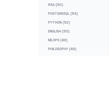
RAG (60)
POSTGRESQL (54)
PYTHON (52)
ENGLISH (50)
MLOPS (49)
PHILOSOPHY (49)
AI-PLATFORM (48)
RUST (47)
SELF-IMPROVEMENT (47)
LEARNING (45)
DISTRIBUTED-SYSTEMS (44)
COMPILER (41)