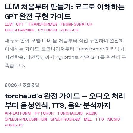
LLM 처음부터 만들기: 코드로 이해하는
GPT 완전 구현 가이드
LLM
GPT
TRANSFORMER
FROM-SCRATCH
DEEP-LEARNING
PYTORCH
2026-03
대규모 언어 모델(LLM)을 처음부터 직접 구현하며 완전히
이해하는 가이드. 토크나이저부터 Transformer 아키텍처,
사전학습, 파인튜닝까지 PyTorch로 작은 GPT를 완전히 구
축합니다.
Published on
2026년 3월 3일
torchaudio 완전 가이드 — 오디오 처리
부터 음성인식, TTS, 음악 분석까지
AI-PLATFORM
PYTORCH
TORCHAUDIO
AUDIO
SPEECH-RECOGNITION
SPECTROGRAM
MEL
TTS
MUSIC
2026-03