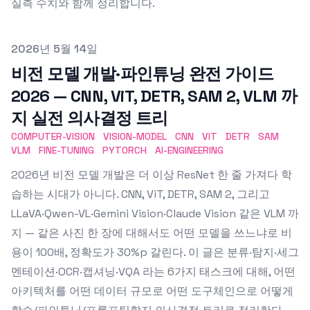
실측 수치와 함께 정리합니다.
Published on
2026년 5월 14일
비전 모델 개발·파인튜닝 완전 가이드
2026 — CNN, ViT, DETR, SAM 2, VLM 까
지 실전 의사결정 트리
COMPUTER-VISION
VISION-MODEL
CNN
VIT
DETR
SAM
VLM
FINE-TUNING
PYTORCH
AI-ENGINEERING
2026년 비전 모델 개발은 더 이상 ResNet 한 줄 가져다 학
습하는 시대가 아니다. CNN, ViT, DETR, SAM 2, 그리고
LLaVA·Qwen-VL·Gemini Vision·Claude Vision 같은 VLM 까
지 — 같은 사진 한 장에 대해서도 어떤 모델을 쓰느냐로 비
용이 100배, 정확도가 30%p 갈린다. 이 글은 분류·탐지·세그
멘테이션·OCR·캡셔닝·VQA 라는 6가지 태스크에 대해, 어떤
아키텍처를 어떤 데이터 규모로 어떤 도구체인으로 어떻게