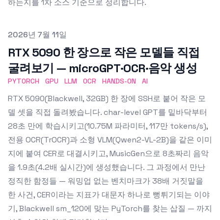
하는지를 1차 소스 기준으로 정리합니다.
Published on
2026년 7월 11일
RTX 5090 한 장으로 작은 모델들 직접
굴려보기 — microGPT·OCR·음악 생성
PYTORCH
GPU
LLM
OCR
HANDS-ON
AI
RTX 5090(Blackwell, 32GB) 한 장에 SSH로 붙어 작은 모
델 셋을 직접 돌려봤습니다. char-level GPT를 밑바닥부터
28초 만에 학습시키고(10.75M 파라미터, 117만 tokens/s),
전용 OCR(TrOCR)과 소형 VLM(Qwen2-VL-2B)을 같은 이미
지에 붙여 CER로 대결시키고, MusicGen으로 8초짜리 음악
을 1.9초(4.2배 실시간)에 생성했습니다. 그 과정에서 만난
정직한 함정들 — 워밍업 없는 벤치마크가 38배 거짓말을
한 사건, CER이라는 지표가 대문자 하나로 뻥튀기되는 이야
기, Blackwell sm_120에 맞는 PyTorch를 찾는 삽질 — 까지