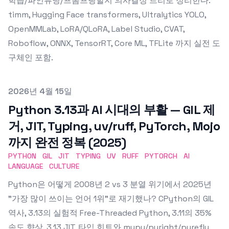
학습/파인튜닝/프롬프팅할지 의사결정 트리로 정리한다.
timm, Hugging Face transformers, Ultralytics YOLO,
OpenMMLab, LoRA/QLoRA, Label Studio, CVAT,
Roboflow, ONNX, TensorRT, Core ML, TFLite 까지 실전 도
구체인 포함.
Published on
2026년 4월 15일
Python 3.13과 AI 시대의 부활 — GIL 제
거, JIT, Typing, uv/ruff, PyTorch, Mojo
까지 완전 정복 (2025)
PYTHON
GIL
JIT
TYPING
UV
RUFF
PYTORCH
AI
LANGUAGE
CULTURE
Python은 어떻게 2008년 2 vs 3 분열 위기에서 2025년
"가장 많이 쓰이는 언어 1위"로 재기했나? CPython의 GIL
역사, 3.13의 실험적 Free-Threaded Python, 3.11의 35%
속도 향상, 3.13 JIT, 타입 힌트와 mypy/pyright/pyrefly,