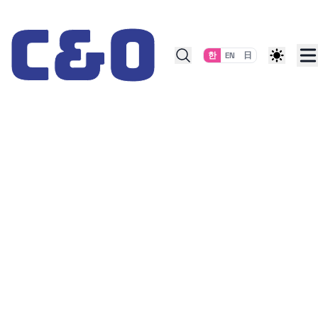
Skip to content
한
EN
日