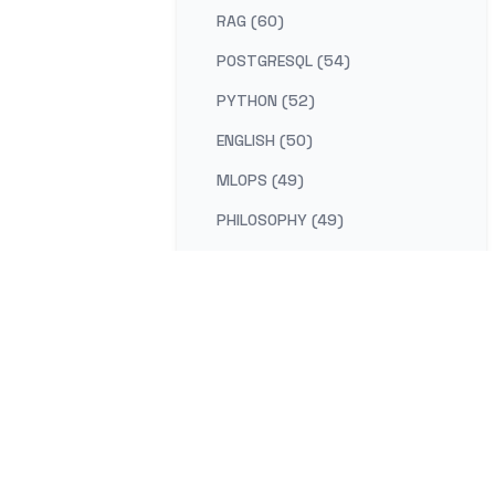
RAG (60)
POSTGRESQL (54)
PYTHON (52)
ENGLISH (50)
MLOPS (49)
PHILOSOPHY (49)
AI-PLATFORM (48)
RUST (47)
SELF-IMPROVEMENT (47)
LEARNING (45)
DISTRIBUTED-SYSTEMS (44)
COMPILER (41)