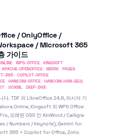
e / OnlyOffice /
 Workspace / Microsoft 365
 심층 가이드
ONLINE
WPS-OFFICE
KINGSOFT
APACHE-OPENOFFICE
IWORK
PAGES
FT-365
COPILOT-OFFICE
ICE
HANCOM-OFFICE
HANCOM-HAN-GEUL
DT
OOXML
DEEP-DIVE
DF 의 LibreOffice 24.8, 러시아 기
bora Online, Kingsoft 의 WPS Office
 Pro, 오래된 OSS 인 AbiWord / Calligra
es / Numbers / Keynote), Gemini for
 365 + Copilot for Office, Zoho