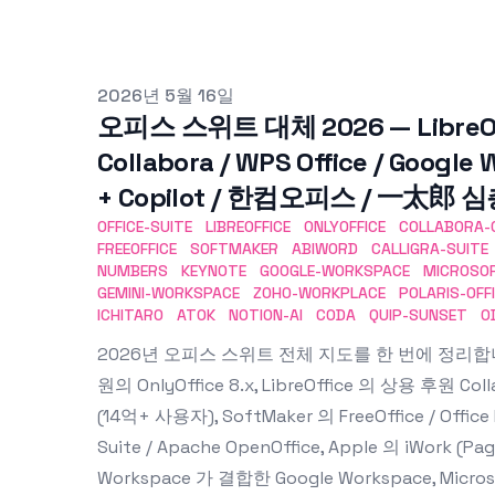
Published on
2026년 5월 16일
오피스 스위트 대체 2026 — LibreOffic
Collabora / WPS Office / Google
+ Copilot / 한컴오피스 / 一太郎
OFFICE-SUITE
LIBREOFFICE
ONLYOFFICE
COLLABORA-
FREEOFFICE
SOFTMAKER
ABIWORD
CALLIGRA-SUITE
NUMBERS
KEYNOTE
GOOGLE-WORKSPACE
MICROSO
GEMINI-WORKSPACE
ZOHO-WORKPLACE
POLARIS-OFF
ICHITARO
ATOK
NOTION-AI
CODA
QUIP-SUNSET
O
2026년 오피스 스위트 전체 지도를 한 번에 정리합니다. T
원의 OnlyOffice 8.x, LibreOffice 의 상용 후원 Colla
(14억+ 사용자), SoftMaker 의 FreeOffice / Office
Suite / Apache OpenOffice, Apple 의 iWork (Pag
Workspace 가 결합한 Google Workspace, Microsoft