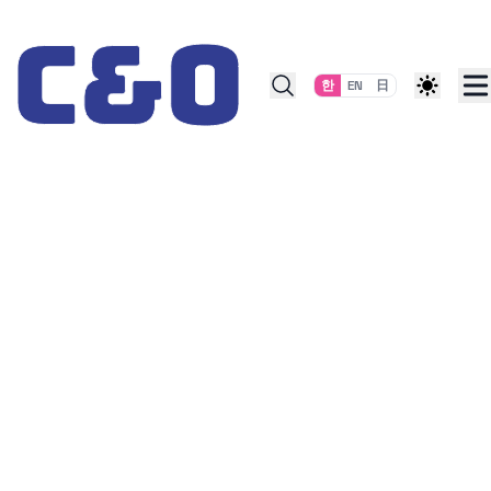
Skip to content
한
EN
日