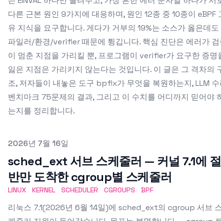
는 EINVAL 하나만 돌려주고, 가장 흔한 에러 문자열 하나가 서
다른 근본 원인 9가지에 대응하며, 원인 12종 중 10종이 eBPF 
유 지식을 요구합니다. 게다가 거부의 19%는 소스가 옳은데도
파일러/환경/verifier 때문에 튕깁니다. 핵심 진단은 에러가 
이 멈춘 지점을 가리킬 뿐, 프로그램이 verifier가 요구한 증명
잃은 지점은 가리키지 않는다는 것입니다. 이 글은 그 격차의 
조, 저자들이 내놓은 도구 bpfix가 무엇을 복원하는지, LLM 
벤치마크 75문제의 결과, 그리고 이 수치를 어디까지 믿어야 
는지를 정리합니다.
Published on
2026년 7월 16일
sched_ext 서브 스케줄러 — 커널 7.1에 
반만 도착한 cgroup별 스케줄러
LINUX
KERNEL
SCHEDULER
CGROUPS
BPF
리눅스 7.1(2026년 6월 14일)에 sched_ext의 cgroup 서브 