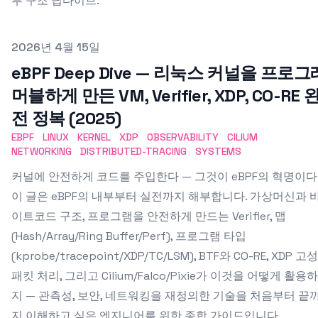
부 구조 딥다이브.
Published on
2026년 4월 15일
eBPF Deep Dive — 리눅스 커널을 프로그
머블하게 만든 VM, Verifier, XDP, CO-RE 
전 정복 (2025)
EBPF
LINUX
KERNEL
XDP
OBSERVABILITY
CILIUM
NETWORKING
DISTRIBUTED-TRACING
SYSTEMS
커널에 안전하게 코드를 주입한다 — 그것이 eBPF의 혁명이다
이 글은 eBPF의 내부부터 실전까지 해부합니다. 가상머신과 
이트코드 구조, 프로그램을 안전하게 만드는 Verifier, 맵
(Hash/Array/Ring Buffer/Perf), 프로그램 타입
(kprobe/tracepoint/XDP/TC/LSM), BTF와 CO-RE, XDP 고
패킷 처리, 그리고 Cilium/Falco/Pixie가 이것을 어떻게 활용
지 — 관측성, 보안, 네트워킹을 재정의한 기술을 처음부터 끝
지 이해하고 싶은 엔지니어를 위한 종합 가이드입니다.