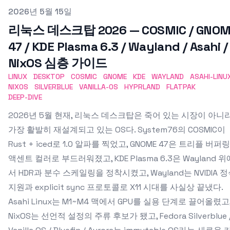
Published on
2026년 5월 15일
리눅스 데스크탑 2026 — COSMIC / GNO
47 / KDE Plasma 6.3 / Wayland / Asahi /
NixOS 심층 가이드
LINUX
DESKTOP
COSMIC
GNOME
KDE
WAYLAND
ASAHI-LINU
NIXOS
SILVERBLUE
VANILLA-OS
HYPRLAND
FLATPAK
DEEP-DIVE
2026년 5월 현재, 리눅스 데스크탑은 죽어 있는 시장이 아니
가장 활발히 재설계되고 있는 OS다. System76의 COSMIC이
Rust + iced로 1.0 알파를 찍었고, GNOME 47은 트리플 버퍼
액센트 컬러로 부드러워졌고, KDE Plasma 6.3은 Wayland 위
서 HDR과 분수 스케일링을 정착시켰고, Wayland는 NVIDIA 
지원과 explicit sync 프로토콜로 X11 시대를 사실상 끝냈다.
Asahi Linux는 M1~M4 맥에서 GPU를 실용 단계로 끌어올렸고
NixOS는 선언적 설정의 주류 후보가 됐고, Fedora Silverblue 