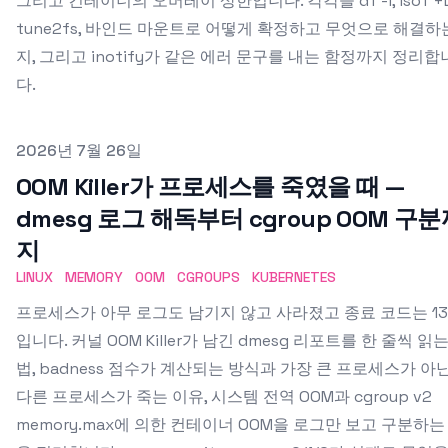
그리고 컨테이너의 오버레이 상한입니다. 각각을 df -i, lsof +L
tune2fs, 바인드 마운트로 어떻게 확정하고 무엇으로 해결하
지, 그리고 inotify가 같은 에러 문구를 내는 함정까지 정리합
다.
Published on
2026년 7월 26일
OOM Killer가 프로세스를 죽였을 때 —
dmesg 로그 해독부터 cgroup OOM 구
지
LINUX
MEMORY
OOM
CGROUPS
KUBERNETES
프로세스가 아무 로그도 남기지 않고 사라졌고 종료 코드는 13
입니다. 커널 OOM Killer가 남긴 dmesg 리포트를 한 줄씩 읽
법, badness 점수가 계산되는 방식과 가장 큰 프로세스가 아
다른 프로세스가 죽는 이유, 시스템 전역 OOM과 cgroup v2
memory.max에 의한 컨테이너 OOM을 로그만 보고 구분하는