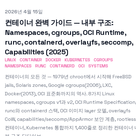
Published on
2026년 4월 15일
컨테이너 완벽 가이드 — 내부 구조:
Namespaces, cgroups, OCI Runtime,
runc, containerd, overlayfs, seccomp,
Capabilities (2025)
LINUX
CONTAINER
DOCKER
KUBERNETES
CGROUPS
NAMESPACES
RUNC
CONTAINERD
OCI
SYSTEMS
컨테이너의 모든 것 — 1979년 chroot에서 시작해 FreeBSD
jails, Solaris zones, Google cgroups(2006), LXC,
Docker(2013), OCI 표준화까지의 역사. 8가지 Linux
namespaces, cgroups v1과 v2, OCI Runtime Specification
runc와 containerd 스택, OCI 이미지 layer 모델, overlayfs
CoW, capabilities/seccomp/AppArmor 보안 계층, rootless
컨테이너, Kubernetes 통합까지 1,400줄로 정리한 컨테이너 