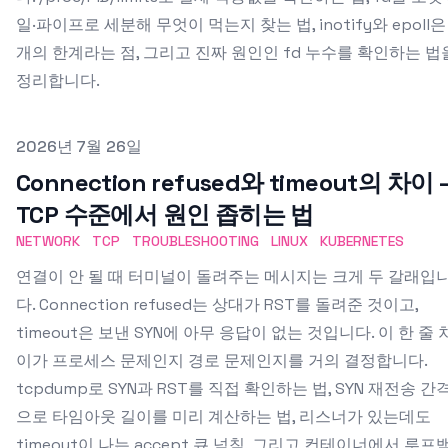
일·파이프로 세분해 무엇이 먹는지 찾는 법, inotify와 epoll은
개의 한계라는 점, 그리고 진짜 원인인 fd 누수를 확인하는 법
정리합니다.
Published on
2026년 7월 26일
Connection refused와 timeout의 차이 
TCP 수준에서 원인 좁히는 법
NETWORK
TCP
TROUBLESHOOTING
LINUX
KUBERNETES
연결이 안 될 때 터미널이 돌려주는 메시지는 크게 두 갈래입
다. Connection refused는 상대가 RST를 돌려준 것이고,
timeout은 보낸 SYN에 아무 응답이 없는 것입니다. 이 한 줄 
이가 프로세스 문제인지 경로 문제인지를 거의 결정합니다.
tcpdump로 SYN과 RST를 직접 확인하는 법, SYN 재전송 간
으로 타임아웃 길이를 미리 계산하는 법, 리스너가 있는데도
timeout이 나는 accept 큐 넘침, 그리고 컨테이너에서 루프