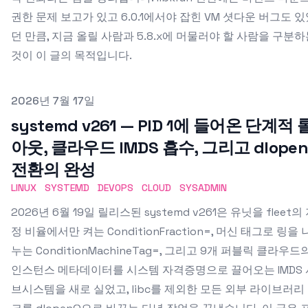
권한 문제 보고가 있고 6.0.1에서야 잡힌 VM 셧다운 버그도 
던 만큼, 지금 올릴 사람과 5.8.x에 머물러야 할 사람을 구분
것이 이 글의 목적입니다.
Published on
2026년 7월 17일
systemd v261 — PID 1에 들어온 단계적 
아웃, 클라우드 IMDS 흡수, 그리고 dlope
전환의 완성
LINUX
SYSTEMD
DEVOPS
CLOUD
SYSADMIN
2026년 6월 19일 릴리스된 systemd v261은 유닛을 fleet의
정 비율에서만 켜는 ConditionFraction=, 머신 태그로 링을 
누는 ConditionMachineTag=, 그리고 9개 퍼블릭 클라우드
인스턴스 메타데이터를 시스템 자격증명으로 끌어오는 IMDS 
브시스템을 새로 실었고, libc를 제외한 모든 외부 라이브러리