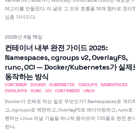
Vanilla OS / Bluefin / Aurora는 immutable OS라는 새로운 
테고리를 만들었다. 이 글은 그 모든 흐름을 14개 챕터로 정리
심층 가이드다.
Published on
2026년 4월 15일
컨테이너 내부 완전 가이드 2025:
Namespaces, cgroups v2, OverlayFS,
runc, OCI — Docker/Kubernetes가 실
동작하는 방식
CONTAINER
DOCKER
KUBERNETES
CGROUPS
NAMESPACES
OVERLAYFS
RUNC
OCI
CONTAINERD
LINUX
Docker가 진짜로 하는 일은 무엇인가? Namespaces로 격리
고, cgroups로 제한하고, OverlayFS로 레이어링하고, runc로
행하는 Linux 커널 기술을 하나씩 뜯어보며 720줄로 완전 분
한다.