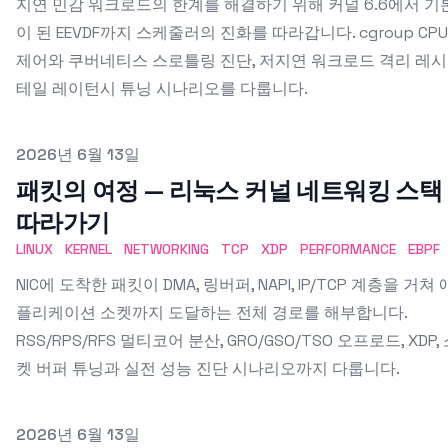
지연 민감 워크로드의 한계를 해결하기 위해 커널 6.6에서 기
이 된 EEVDF까지 스케줄러의 진화를 따라갑니다. cgroup CPU
제어와 쿠버네티스 스로틀링 진단, 저지연 워크로드 격리 레시
테일 레이턴시 튜닝 시나리오를 다룹니다.
Published on
2026년 6월 13일
패킷의 여정 — 리눅스 커널 네트워킹 스택
따라가기
LINUX
KERNEL
NETWORKING
TCP
XDP
PERFORMANCE
EBPF
NIC에 도착한 패킷이 DMA, 링버퍼, NAPI, IP/TCP 계층을 거쳐 
플리케이션 소켓까지 도달하는 전체 경로를 해부합니다.
RSS/RPS/RFS 멀티코어 분산, GRO/GSO/TSO 오프로드, XDP,
켓 버퍼 튜닝과 실전 성능 진단 시나리오까지 다룹니다.
Published on
2026년 6월 13일