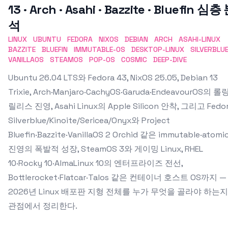
13 · Arch · Asahi · Bazzite · Bluefin 심층
석
LINUX
UBUNTU
FEDORA
NIXOS
DEBIAN
ARCH
ASAHI-LINUX
BAZZITE
BLUEFIN
IMMUTABLE-OS
DESKTOP-LINUX
SILVERBLU
VANILLAOS
STEAMOS
POP-OS
COSMIC
DEEP-DIVE
Ubuntu 26.04 LTS와 Fedora 43, NixOS 25.05, Debian 13
Trixie, Arch·Manjaro·CachyOS·Garuda·EndeavourOS의 롤
릴리스 진영, Asahi Linux의 Apple Silicon 안착, 그리고 Fedo
Silverblue/Kinoite/Sericea/Onyx와 Project
Bluefin·Bazzite·VanillaOS 2 Orchid 같은 immutable·atomi
진영의 폭발적 성장, SteamOS 3와 게이밍 Linux, RHEL
10·Rocky 10·AlmaLinux 10의 엔터프라이즈 전선,
Bottlerocket·Flatcar·Talos 같은 컨테이너 호스트 OS까지 —
2026년 Linux 배포판 지형 전체를 누가 무엇을 골라야 하는
관점에서 정리한다.