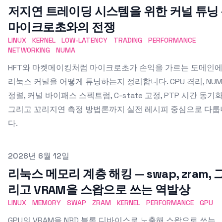
저지연 트레이딩 시스템을 위한 커널 튜닝 
마이크로초와의 전쟁
LINUX
KERNEL
LOW-LATENCY
TRADING
PERFORMANCE
NETWORKING
NUMA
HFT와 마켓메이킹처럼 마이크로초가 손익을 가르는 도메인
리눅스 커널을 어떻게 튜닝하는지 정리합니다. CPU 격리, NUM
정렬, 커널 바이패스 스펙트럼, C-state 고정, PTP 시간 동기화
그리고 꼬리지연 측정 방법론까지 실전 레시피 중심으로 다룹
다.
Published on
2026년 6월 12일
리눅스 메모리 계층 해킹 — swap, zram, 
리고 VRAM을 스왑으로 쓰는 역발상
LINUX
MEMORY
SWAP
ZRAM
KERNEL
PERFORMANCE
GPU
GPU의 VRAM을 NBD 블록 디바이스로 노출해 스왑으로 쓰는