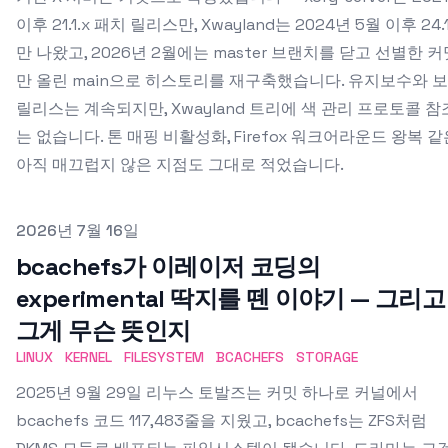
이후 21.1.x 패치 릴리스만, Xwayland는 2024년 5월 이후 24.1
만 나왔고, 2026년 2월에는 master 브랜치를 닫고 선별한 커
만 올린 main으로 히스토리를 재구축했습니다. 유지보수와 
릴리스는 계속되지만, Xwayland 트리에 색 관리 프로토콜 참
는 없습니다. 톤 매핑 비활성화, Firefox 워크어라운드 왕복 같
아직 매끄럽지 않은 지점도 그대로 적었습니다.
Published on
2026년 7월 16일
bcachefs가 이레이저 코딩의
experimental 딱지를 뗀 이야기 — 그리고
그게 무슨 뜻인지
LINUX
KERNEL
FILESYSTEM
BCACHEFS
STORAGE
2025년 9월 29일 리누스 토발즈는 커밋 하나로 커널에서
bcachefs 코드 117,483줄을 지웠고, bcachefs는 ZFS처럼