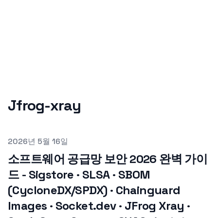
Jfrog-xray
Published on
2026년 5월 16일
소프트웨어 공급망 보안 2026 완벽 가이
드 - Sigstore · SLSA · SBOM
(CycloneDX/SPDX) · Chainguard
Images · Socket.dev · JFrog Xray ·