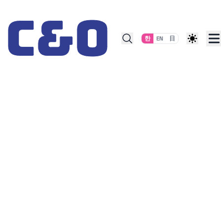
Skip to content
한
EN
日