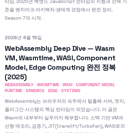
타임. 2025년 백엔드 JavaScript 런타임의 지형과 선택 기
준을 벤치마크·아키텍처·생태계 관점에서 완전 정리.
Season 7의 시작.
Published on
2026년 4월 15일
WebAssembly Deep Dive — Wasm
VM, Wasmtime, WASI, Component
Model, Edge Computing 완전 정복
(2025)
WEBASSEMBLY
WASMTIME
WASI
COMPONENT-MODEL
RUNTIME
SANDBOX
EDGE
SYSTEMS
WebAssembly는 브라우저의 숙주에서 탈출해 서버, 엣지,
플러그인 시스템의 핵심 런타임이 되었습니다. 이 글은
Wasm의 내부부터 실무까지 해부합니다. 스택 기반 VM과
선형 메모리, 검증기, JIT(Cranelift/TurboFan), WASI로의