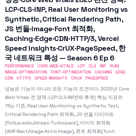
LCP·CLS·INP, Real User Monitoring vs
Synthetic, Critical Rendering Path,
JS 번들·Image·Font 최적화,
Caching·Edge·CDN·HTTP/3, Vercel
Speed Insights·CrUX·PageSpeed, 한
국 네트워크 특성 — Season 6 Ep 6
PERFORMANCE
CORE-WEB-VITALS
LCP
CLS
INP
RUM
IMAGE-OPTIMIZATION
FONT-OPTIMIZATION
CACHING
EDGE
CDN
HTTP3
SPEED-INSIGHTS
CRUX
PAGESPEED
성능은 기능이 아니라 모든 기능의 조건이다. 2025년 Core
Web Vitals 전 영역. LCP·CLS·INP(FID 후계) 핵심 지표와
75p 기준, Real User Monitoring vs Synthetic Test,
Critical Rendering Path 최적화, JS 번들 다이어트
(Rollup·esbuild·swc·Turbopack), 이미지 최적화
(AVIF·Next/Image·Astro Image), 폰트 최적화(font-