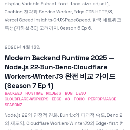
display·Variable·Subset·font-face-size-adjust),
Caching 전략과 Service Worker, Edge·CDN·HTTP/3,
Vercel Speed Insights·CrUX·PageSpeed, 한국 네트워크
특성(지하철·5G) 고려까지. Season 6 Ep 6.
Published on
2026년 4월 15일
Modern Backend Runtime 2025 —
Node.js 22·Bun·Deno·Cloudflare
Workers·WinterJS 완전 비교 가이드
(Season 7 Ep 1)
BACKEND
RUNTIME
NODEJS
BUN
DENO
CLOUDFLARE-WORKERS
EDGE
V8
TOKIO
PERFORMANCE
SEASON7
Node.js 22의 안정적 진화, Bun 1.x의 파괴적 속도, Deno 2
의 재도약, Cloudflare Workers·WinterJS의 Edge-first 런