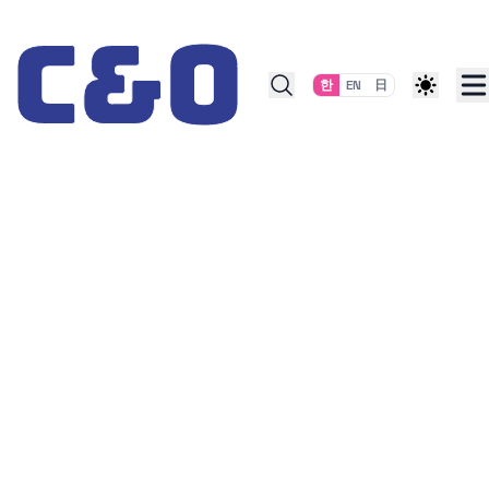
Skip to content
한
EN
日