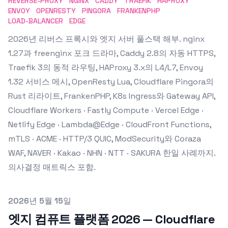
REVERSE-PROXY
NGINX
CADDY
TRAEFIK
HAPROXY
ENVOY
OPENRESTY
PINGORA
FRANKENPHP
LOAD-BALANCER
EDGE
2026년 리버스 프록시와 엣지 서버 풀스택 해부. nginx
1.27과 freenginx 포크 드라마, Caddy 2.8의 자동 HTTPS,
Traefik 3의 동적 라우팅, HAProxy 3.x의 L4/L7, Envoy
1.32 서비스 메시, OpenResty Lua, Cloudflare Pingora의
Rust 리라이트, FrankenPHP, K8s Ingress와 Gateway API,
Cloudflare Workers · Fastly Compute · Vercel Edge ·
Netlify Edge · Lambda@Edge · CloudFront Functions,
mTLS · ACME · HTTP/3 QUIC, ModSecurity와 Coraza
WAF, NAVER · Kakao · NHN · NTT · SAKURA 한일 사례까지.
의사결정 매트릭스 포함.
Published on
2026년 5월 15일
엣지 컴퓨트 플랫폼 2026 — Cloudflare