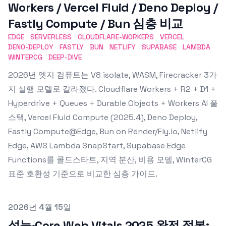
Workers / Vercel Fluid / Deno Deploy /
Fastly Compute / Bun 심층 비교
EDGE
SERVERLESS
CLOUDFLARE-WORKERS
VERCEL
DENO-DEPLOY
FASTLY
BUN
NETLIFY
SUPABASE
LAMBDA
WINTERCG
DEEP-DIVE
2026년 엣지 컴퓨트는 V8 isolate, WASM, Firecracker 3가
지 실행 모델로 갈라졌다. Cloudflare Workers + R2 + D1 +
Hyperdrive + Queues + Durable Objects + Workers AI 풀
스택, Vercel Fluid Compute (2025.4), Deno Deploy,
Fastly Compute@Edge, Bun on Render/Fly.io, Netlify
Edge, AWS Lambda SnapStart, Supabase Edge
Functions를 콜드스타트, 지역 분산, 비용 모델, WinterCG
표준 호환성 기준으로 비교한 심층 가이드.
Published on
2026년 4월 15일
성능·Core Web Vitals 2025 완전 정복: