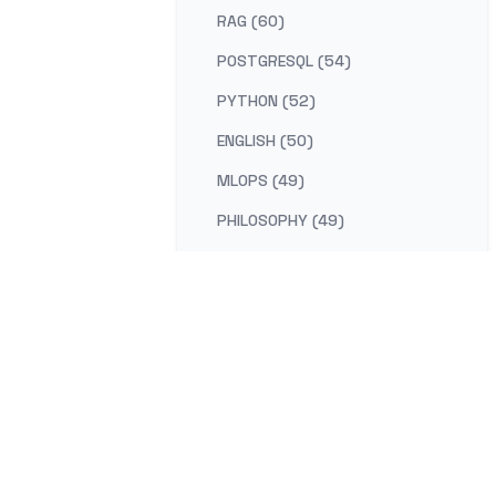
RAG (60)
POSTGRESQL (54)
PYTHON (52)
ENGLISH (50)
MLOPS (49)
PHILOSOPHY (49)
AI-PLATFORM (48)
RUST (47)
SELF-IMPROVEMENT (47)
LEARNING (45)
DISTRIBUTED-SYSTEMS (44)
COMPILER (41)