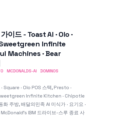
 - Toast AI · Olo ·
 Sweetgreen Infinite
oul Machines · Bear
석
TO
MCDONALDS-AI
DOMINOS
are · Olo POS 스택, Presto ·
etgreen Infinite Kitchen · Chipotle
ippy 자동화 주방, 배달의민족 AI 미식가 · 요기요 ·
McDonald's IBM 드라이브-스루 종료 사