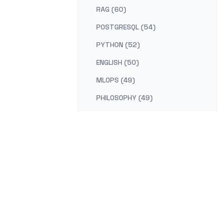
RAG (60)
POSTGRESQL (54)
PYTHON (52)
ENGLISH (50)
MLOPS (49)
PHILOSOPHY (49)
AI-PLATFORM (48)
RUST (47)
SELF-IMPROVEMENT (47)
LEARNING (45)
DISTRIBUTED-SYSTEMS (44)
COMPILER (41)