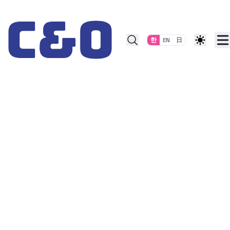
Skip to content
한
EN
日