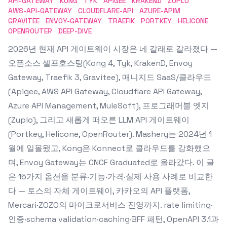
API-GATEWAY
KONG
TYK
APIGEE
KRAKEND
ZUPLO
AWS-API-GATEWAY
CLOUDFLARE-API
AZURE-APIM
GRAVITEE
ENVOY-GATEWAY
TRAEFIK
PORTKEY
HELICONE
OPENROUTER
DEEP-DIVE
2026년 현재 API 게이트웨이 시장은 네 갈래로 갈라졌다 —
오픈소스 셀프호스팅(Kong 4, Tyk, KrakenD, Envoy
Gateway, Traefik 3, Gravitee), 매니지드 SaaS/클라우드
(Apigee, AWS API Gateway, Cloudflare API Gateway,
Azure API Management, MuleSoft), 프로그래머블 엣지
(Zuplo), 그리고 새롭게 떠오른 LLM API 게이트웨이
(Portkey, Helicone, OpenRouter). Mashery는 2024년 1
월에 일몰됐고, Kong은 Konnect로 클라우드를 강화했으
며, Envoy Gateway는 CNCF Graduated로 올라갔다. 이 글
은 15가지 옵션을 분류·기능·가격·실제 사용 사례로 비교한
다 — 토스의 자체 게이트웨이, 카카오의 API 플랫폼,
Mercari·ZOZO의 마이크로서비스 진영까지. rate limiting·
인증·schema validation·caching·BFF 패턴, OpenAPI 3.1과