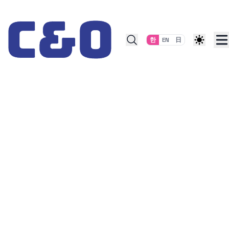
Skip to content
한
EN
日