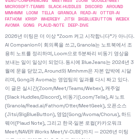
VIDEO-CONFERENCING
MEETINGS
ZOOM
GOOGLE-MEET
MICROSOFT-TEAMS
SLACK-HUDDLES
DISCORD
AROUND
MMHMM
LOOM
TELLA
GRANOLA
READ-AI
OTTER-AI
FATHOM
KRISP
WHEREBY
JITSI
BIGBLUEBUTTON
WEBEX
AVOMA
GONG
PLAUD-NOTE
DEEP-DIVE
2026년 미팅은 더 이상 "Zoom 켜고 시작합니다"가 아니다.
AI Companion이 회의록을 쓰고, Granola는 노트북에서 조
용히 노트를 정리하며, Loom으로 5분짜리 비동기 영상을
보내는 일이 일상이 되었다. 동시에 BlueJeans는 2024년 3
월에 문을 닫았고, Around와 Mmhmm은 자본 압박에 시달
리며, Gong과 Avoma는 영업팀의 일과를 다시 짜고 있다.
이 글은 실시간(Zoom/Meet/Teams/Webex), 캐주얼
(Slack Huddles/Discord), 비동기(Loom/Tella), AI 노트
(Granola/Read.ai/Fathom/Otter/MeetGeek), 오픈소스
(Jitsi/BigBlueButton), 영업(Gong/Avoma/Chorus), 하드
웨어(Plaud Note), 그리고 한국·일본 로컬(카카오워크
Meet/NAVER Works Meet/V-CUBE)까지 — 2026년 미팅