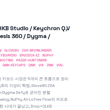
Studio / Keychron Q,V
nesis 360 / Dygma /
N
GLOVE80
ZSA-MOONLANDER
EYBOARDIO
ERGODOX-EZ
NUPHY
WOOTING
RAZER-HUNTSMAN
GMK-KEYCAPS
QMK
VIA
ZMK
VIAL
식 키보드 시장은 5개의 큰 흐름으로 정리
K/B의 가성비 혁명, Glove80·ZSA
 Pro·Dygma Defy로 굳어진 분할
nalog, NuPhy Air·Lofree Flow의 저프로
한 시대가 끝났고, Drop+OLKB