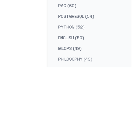
RAG (60)
POSTGRESQL (54)
PYTHON (52)
ENGLISH (50)
MLOPS (49)
PHILOSOPHY (49)
AI-PLATFORM (48)
RUST (47)
SELF-IMPROVEMENT (47)
LEARNING (45)
DISTRIBUTED-SYSTEMS (44)
COMPILER (41)