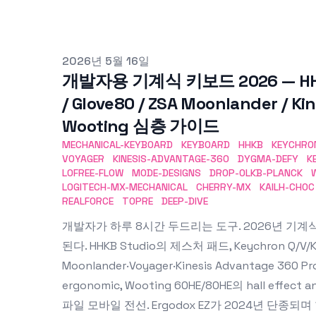
Published on
2026년 5월 16일
개발자용 기계식 키보드 2026 — HHKB 
/ Glove80 / ZSA Moonlander / Ki
Wooting 심층 가이드
MECHANICAL-KEYBOARD
KEYBOARD
HHKB
KEYCHRO
VOYAGER
KINESIS-ADVANTAGE-360
DYGMA-DEFY
K
LOFREE-FLOW
MODE-DESIGNS
DROP-OLKB-PLANCK
LOGITECH-MX-MECHANICAL
CHERRY-MX
KAILH-CHOC
REALFORCE
TOPRE
DEEP-DIVE
개발자가 하루 8시간 두드리는 도구. 2026년 기계
된다. HHKB Studio의 제스처 패드, Keychron Q/V/
Moonlander·Voyager·Kinesis Advantage 360
ergonomic, Wooting 60HE/80HE의 hall effect a
파일 모바일 전선. Ergodox EZ가 2024년 단종되며 