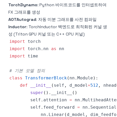
TorchDynamo
: Python 바이트코드를 인터셉트하여
FX 그래프를 생성
AOTAutograd
: 자동 미분 그래프를 사전 컴파일
Inductor
: TorchInductor 백엔드로 최적화된 커널 생
성 (Triton GPU 커널 또는 C++ CPU 커널)
import
import
 torch
.
nn 
as
import
# 기본 모델 정의
class
TransformerBlock
(
nn
.
Module
)
:
def
__init__
(
self
,
 d_model
=
512
,
 nhead
super
(
)
.
__init__
(
)
        self
.
attention 
=
 nn
.
MultiheadAtte
        self
.
feed_forward 
=
 nn
.
Sequential
            nn
.
Linear
(
d_model
,
 dim_feedfo