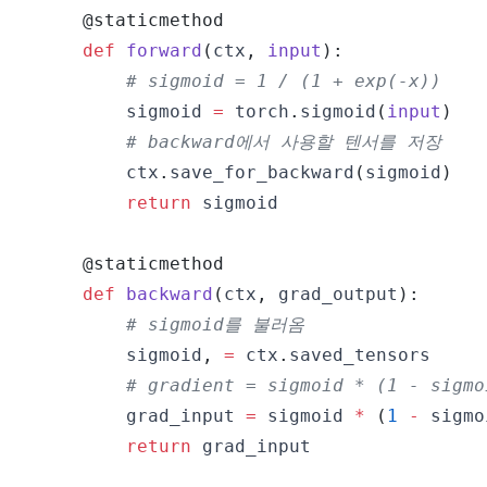
@staticmethod
def
forward
(
ctx
,
input
)
:
# sigmoid = 1 / (1 + exp(-x))
        sigmoid 
=
 torch
.
sigmoid
(
input
)
# backward에서 사용할 텐서를 저장
        ctx
.
save_for_backward
(
sigmoid
)
return
@staticmethod
def
backward
(
ctx
,
 grad_output
)
:
# sigmoid를 불러옴
        sigmoid
,
=
 ctx
.
# gradient = sigmoid * (1 - sigmo
        grad_input 
=
 sigmoid 
*
(
1
-
 sigmo
return