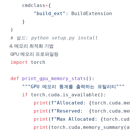
    cmdclass
=
{
"build_ext"
:
}
)
# 빌드: python setup.py install
4. 메모리 최적화 기법
GPU 메모리 프로파일링
import
def
print_gpu_memory_stats
(
)
:
"""GPU 메모리 통계를 출력하는 유틸리티"""
if
 torch
.
cuda
.
is_available
(
)
:
print
(
f"Allocated: 
{
torch
.
cuda
.
me
print
(
f"Reserved:  
{
torch
.
cuda
.
me
print
(
f"Max Allocated: 
{
torch
.
cud
print
(
torch
.
cuda
.
memory_summary
(
a