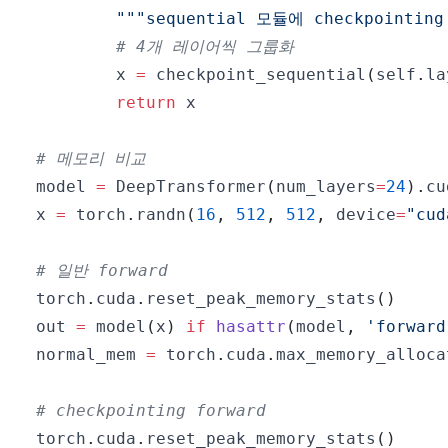
"""sequential 모듈에 checkpointin
# 4개 레이어씩 그룹화
        x 
=
 checkpoint_sequential
(
self
.
la
return
# 메모리 비교
model 
=
 DeepTransformer
(
num_layers
=
24
)
.
cu
x 
=
 torch
.
randn
(
16
,
512
,
512
,
 device
=
"cud
# 일반 forward
torch
.
cuda
.
reset_peak_memory_stats
(
)
out 
=
 model
(
x
)
if
hasattr
(
model
,
'forward
normal_mem 
=
 torch
.
cuda
.
max_memory_alloca
# checkpointing forward
torch
.
cuda
.
reset_peak_memory_stats
(
)