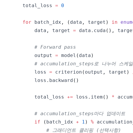
    total_loss 
=
0
for
 batch_idx
,
(
data
,
 target
)
in
enum
        data
,
 target 
=
 data
.
cuda
(
)
,
 targe
# Forward pass
        output 
=
 model
(
data
)
# accumulation_steps로 나누어 스케
        loss 
=
 criterion
(
output
,
 target
)
        loss
.
backward
(
)
        total_loss 
+=
 loss
.
item
(
)
*
# accumulation_steps마다 업데이트
if
(
batch_idx 
+
1
)
%
 accumulation
# 그래디언트 클리핑 (선택사항)