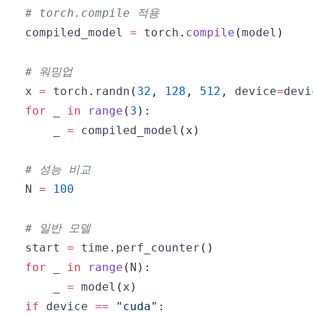
# torch.compile 적용
compiled_model 
=
 torch
.
compile
(
model
)
# 워밍업
x 
=
 torch
.
randn
(
32
,
128
,
512
,
 device
=
devi
for
 _ 
in
range
(
3
)
:
    _ 
=
 compiled_model
(
x
)
# 성능 비교
N 
=
100
# 일반 모델
start 
=
 time
.
perf_counter
(
)
for
 _ 
in
range
(
N
)
:
    _ 
=
 model
(
x
)
if
 device 
==
"cuda"
: