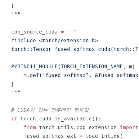
"""
cpp_source_cuda 
=
"""
# CUDA가 있는 경우에만 컴파일
if
 torch
.
cuda
.
is_available
(
)
:
from
 torch
.
utils
.
cpp_extension 
import
    fused_softmax_ext 
=
 load_inline
(