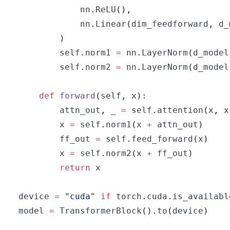
            nn
.
ReLU
(
)
,
            nn
.
Linear
(
dim_feedforward
,
 d_
)
        self
.
norm1 
=
 nn
.
LayerNorm
(
d_model
        self
.
norm2 
=
 nn
.
LayerNorm
(
d_model
def
forward
(
self
,
 x
)
:
        attn_out
,
 _ 
=
 self
.
attention
(
x
,
 x
        x 
=
 self
.
norm1
(
x 
+
 attn_out
)
        ff_out 
=
 self
.
feed_forward
(
x
)
        x 
=
 self
.
norm2
(
x 
+
 ff_out
)
return
device 
=
"cuda"
if
 torch
.
cuda
.
is_availabl
model 
=
 TransformerBlock
(
)
.
to
(
device
)