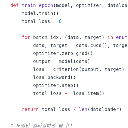
def
train_epoch
(
model
,
 optimizer
,
 dataloa
    model
.
train
(
)
    total_loss 
=
0
for
 batch_idx
,
(
data
,
 target
)
in
enum
        data
,
 target 
=
 data
.
cuda
(
)
,
 targe
        optimizer
.
zero_grad
(
)
        output 
=
 model
(
data
)
        loss 
=
 criterion
(
output
,
 target
)
        loss
.
backward
(
)
        optimizer
.
step
(
)
        total_loss 
+=
 loss
.
item
(
)
return
 total_loss 
/
len
(
dataloader
)
# 모델만 컴파일하면 됩니다