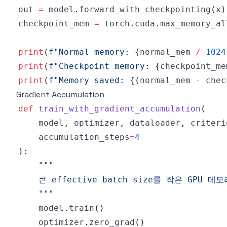
out 
=
 model
.
forward_with_checkpointing
(
x
)
checkpoint_mem 
=
 torch
.
cuda
.
max_memory_al
print
(
f"Normal memory: 
{
normal_mem 
/
1024
print
(
f"Checkpoint memory: 
{
checkpoint_me
print
(
f"Memory saved: 
{
(
normal_mem 
-
 chec
Gradient Accumulation
def
train_with_gradient_accumulation
(
    model
,
 optimizer
,
 dataloader
,
 criteri
    accumulation_steps
=
4
)
:
    """
    model
.
train
(
)
    optimizer
.
zero_grad
(
)