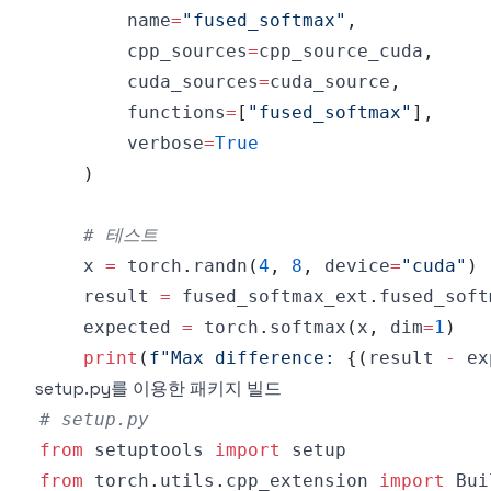
        name
=
"fused_softmax"
,
        cpp_sources
=
cpp_source_cuda
,
        cuda_sources
=
cuda_source
,
        functions
=
[
"fused_softmax"
]
,
        verbose
=
True
)
# 테스트
    x 
=
 torch
.
randn
(
4
,
8
,
 device
=
"cuda"
)
    result 
=
 fused_softmax_ext
.
fused_soft
    expected 
=
 torch
.
softmax
(
x
,
 dim
=
1
)
print
(
f"Max difference: 
{
(
result 
-
 ex
setup.py를 이용한 패키지 빌드
# setup.py
from
 setuptools 
import
from
 torch
.
utils
.
cpp_extension 
import
 Bui