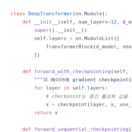
class
DeepTransformer
(
nn
.
Module
)
:
def
__init__
(
self
,
 num_layers
=
12
,
 d_m
super
(
)
.
__init__
(
)
        self
.
layers 
=
 nn
.
ModuleList
(
[
            TransformerBlock
(
d_model
,
 nhe
]
)
def
forward_with_checkpointing
(
self
,
 
"""각 레이어에 gradient checkpoint
for
 layer 
in
 self
.
layers
:
# checkpoint는 중간 활성화 값
            x 
=
 checkpoint
(
layer
,
 x
,
 use_
return
def
forward_sequential_checkpointing
(