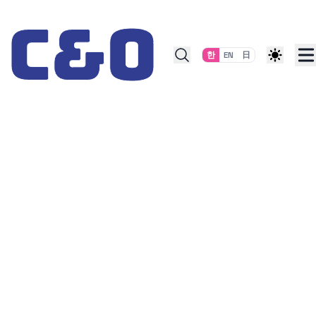
Skip to content
한
EN
日