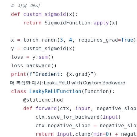
# 사용 예시
def
custom_sigmoid
(
x
)
:
return
 SigmoidFunction
.
apply
(
x
)
x 
=
 torch
.
randn
(
3
,
4
,
 requires_grad
=
True
)
y 
=
 custom_sigmoid
(
x
)
loss 
=
 y
.
sum
(
)
loss
.
backward
(
)
print
(
f"Gradient: 
{
x
.
grad
}
"
)
더 복잡한 예시: Leaky ReLU with Custom Backward
class
LeakyReLUFunction
(
Function
)
:
@staticmethod
def
forward
(
ctx
,
input
,
 negative_slop
        ctx
.
save_for_backward
(
input
)
        ctx
.
negative_slope 
=
return
input
.
clamp
(
min
=
0
)
+
 negat