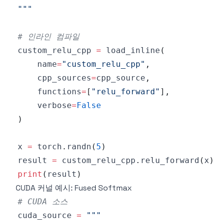
"""
# 인라인 컴파일
custom_relu_cpp 
=
 load_inline
(
    name
=
"custom_relu_cpp"
,
    cpp_sources
=
cpp_source
,
    functions
=
[
"relu_forward"
]
,
    verbose
=
False
)
x 
=
 torch
.
randn
(
5
)
result 
=
 custom_relu_cpp
.
relu_forward
(
x
)
print
(
result
)
CUDA 커널 예시: Fused Softmax
# CUDA 소스
cuda_source 
=