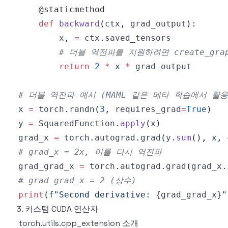
@staticmethod
def
backward
(
ctx
,
 grad_output
)
:
        x
,
=
 ctx
.
# 더블 역전파를 지원하려면 create_gra
return
2
*
 x 
*
# 더블 역전파 예시 (MAML 같은 메타 학습에서 활용
x 
=
 torch
.
randn
(
3
,
 requires_grad
=
True
)
y 
=
 SquaredFunction
.
apply
(
x
)
grad_x 
=
 torch
.
autograd
.
grad
(
y
.
sum
(
)
,
 x
,
 
# grad_x = 2x, 이를 다시 역전파
grad_grad_x 
=
 torch
.
autograd
.
grad
(
grad_x
.
# grad_grad_x = 2 (상수)
print
(
f"Second derivative: 
{
grad_grad_x
}
"
3. 커스텀 CUDA 연산자
torch.utils.cpp_extension 소개