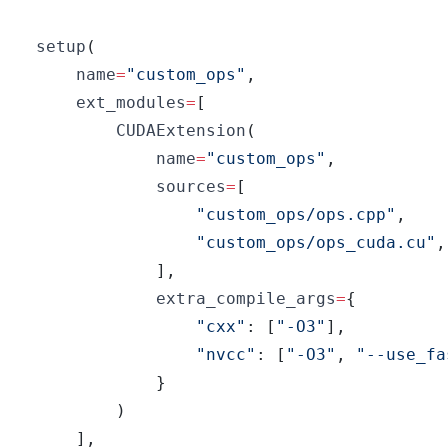
setup
(
    name
=
"custom_ops"
,
    ext_modules
=
[
        CUDAExtension
(
            name
=
"custom_ops"
,
            sources
=
[
"custom_ops/ops.cpp"
,
"custom_ops/ops_cuda.cu"
,
]
,
            extra_compile_args
=
{
"cxx"
:
[
"-O3"
]
,
"nvcc"
:
[
"-O3"
,
"--use_fa
}
)
]
,