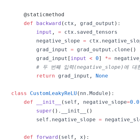
@staticmethod
def
backward
(
ctx
,
 grad_output
)
:
input
,
=
 ctx
.
        negative_slope 
=
 ctx
.
        grad_input 
=
 grad_output
.
clone
(
)
        grad_input
[
input
<
0
]
*=
# 두 번째 입력(negative_slope)에 
return
 grad_input
,
None
class
CustomLeakyReLU
(
nn
.
Module
)
:
def
__init__
(
self
,
 negative_slope
=
0.0
super
(
)
.
__init__
(
)
        self
.
negative_slope 
=
def
forward
(
self
,
 x
)
: