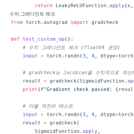
return
 LeakyReLUFunction
.
apply
(
x
,
수치 그래디언트 체크
from
 torch
.
autograd 
import
def
test_custom_op
(
)
:
# 수치 그래디언트 체크 (float64 권장)
input
=
 torch
.
randn
(
3
,
4
,
 dtype
=
torch
# gradcheck는 Jacobian을 수치적으로 
    result 
=
 gradcheck
(
SigmoidFunction
.
ap
print
(
f"Gradient check passed: 
{
resul
# 더블 역전파 테스트
input
=
 torch
.
randn
(
3
,
4
,
 dtype
=
torch
    result 
=
 gradcheck
(
        SigmoidFunction
.
apply
,