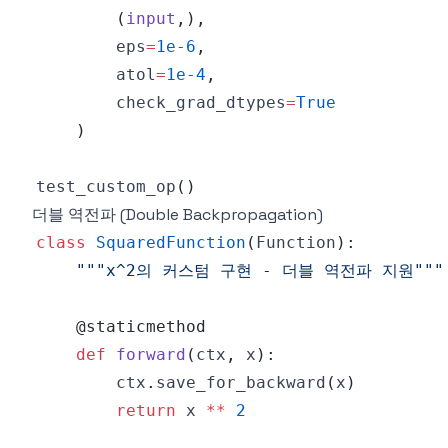
(
input
,
)
,
        eps
=
1e-6
,
        atol
=
1e-4
,
        check_grad_dtypes
=
True
)
test_custom_op
(
)
더블 역전파 (Double Backpropagation)
class
SquaredFunction
(
Function
)
:
"""x^2의 커스텀 구현 - 더블 역전파 지원"""
@staticmethod
def
forward
(
ctx
,
 x
)
:
        ctx
.
save_for_backward
(
x
)
return
 x 
**
2