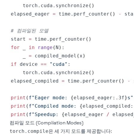
    torch
.
cuda
.
synchronize
(
)
elapsed_eager 
=
 time
.
perf_counter
(
)
-
# 컴파일된 모델
start 
=
 time
.
perf_counter
(
)
for
 _ 
in
range
(
N
)
:
    _ 
=
 compiled_model
(
x
)
if
 device 
==
"cuda"
:
    torch
.
cuda
.
synchronize
(
)
elapsed_compiled 
=
 time
.
perf_counter
(
)
-
print
(
f"Eager mode: 
{
elapsed_eager
:
.3f
}
s"
print
(
f"Compiled mode: 
{
elapsed_compiled
:
print
(
f"Speedup: 
{
elapsed_eager 
/
 elapsed
컴파일 모드 (Compilation Modes)
은 세 가지 모드를 제공합니다:
torch.compile