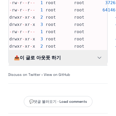
-
rw
-
r
--
r
--
1
 root       root        
3726
-
rw
-
r
--
r
--
1
 root       root       
64146
drwxr
-
xr
-
x  
2
 root       root            
drwxr
-
xr
-
x  
3
 root       root            
-
rw
-
r
--
r
--
1
 root       root            
drwxr
-
xr
-
x  
3
 root       root            
drwxr
-
xr
-
x  
2
 root       root            
📤
이 글로 아웃풋 하기
Discuss on Twitter
•
View on GitHub
💬
댓글 불러오기 · Load comments