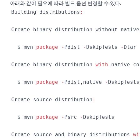
아래와 같이 필요에 따라 빌드 옵션 변경할 수 있다.
Building
 distributions
:
Create
 binary distribution without native
  $ mvn 
package
-
Pdist
-
DskipTests
-
Dtar
Create
 binary distribution 
with
 native co
  $ mvn 
package
-
Pdist
,
native 
-
DskipTests
Create
 source distribution
:
  $ mvn 
package
-
Psrc
-
DskipTests
Create
 source and binary distributions 
wi