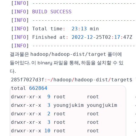
[
INFO
]
--
--
--
--
--
--
--
--
--
--
--
--
--
--
--
--
--
[
INFO
]
BUILD
SUCCESS
[
INFO
]
--
--
--
--
--
--
--
--
--
--
--
--
--
--
--
--
--
[
INFO
]
Total
 time
:
23
:
13
[
INFO
]
Finished
 at
:
2022
-
12
-
25T02
:
17
:
[
INFO
]
--
--
--
--
--
--
--
--
--
--
--
--
--
--
--
--
--
결과물은
폴더에
hadoop/hadoop-dist/target
들어있다. 이 binary 파일을 통해, 하둡을 설치할 수 있
다.
285f7027d3f
:
~
/
hadoop
/
hadoop
-
dist
/
total 
662864
drwxr
-
xr
-
x  
9
 root       root            
drwxr
-
xr
-
x  
3
 youngjukim youngjukim      
drwxr
-
xr
-
x  
2
 root       root            
drwxr
-
xr
-
x  
3
 root       root            
drwxr
-
xr
-
x 
10
 root       root            