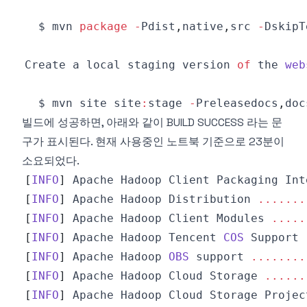
  $ mvn 
package
-
Pdist
,
native
,
src 
-
DskipT
Create
 a local staging version 
of
 the 
web
  $ mvn site site
:
stage 
-
Preleasedocs
,
doc
빌드에 성공하면, 아래와 같이 BUILD SUCCESS 라는 문
구가 표시된다. 현재 사용중인 노트북 기준으로 23분이
소요되었다.
[
INFO
]
Apache
Hadoop
Client
Packaging
Int
[
INFO
]
Apache
Hadoop
Distribution
...
...
.
[
INFO
]
Apache
Hadoop
Client
Modules
...
..
[
INFO
]
Apache
Hadoop
Tencent
COS
Support
[
INFO
]
Apache
Hadoop
OBS
 support 
...
...
..
[
INFO
]
Apache
Hadoop
Cloud
Storage
...
...
[
INFO
]
Apache
Hadoop
Cloud
Storage
Projec