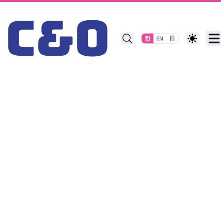
Skip to content
한
EN
日