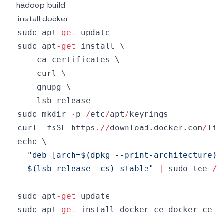
hadoop build
install docker
sudo apt
-
get
sudo apt
-
get
    ca
-
    lsb
-
sudo mkdir 
-
p 
/
etc
/
apt
/
curl 
-
fsSL https
:
/
/
download
.
docker
.
com
/
li
  $(lsb_release -cs) stable"
|
 sudo tee 
/
sudo apt
-
get
sudo apt
-
get
 install docker
-
ce docker
-
ce
-