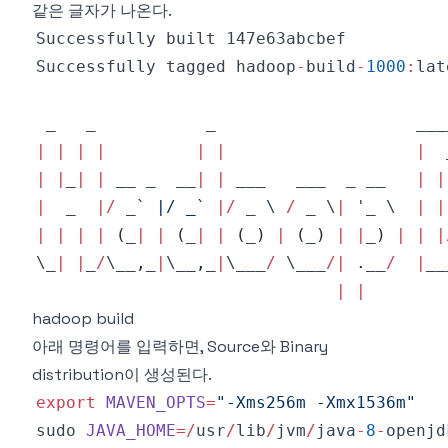
같은 글자가 나온다.
Successfully
Successfully
 tagged hadoop
-
build
-
1000
:
|
|
|
|
|
|
|
|
|
_
|
|
 __ _  __
|
|
 ___   ___  _ __   
|
|
|
  _  
|
/
 _
`
 |/ _
`
|
/
 _ \ 
/
 _ \
|
 '_ \  
|
|
|
|
|
|
(
_
|
|
(
_
|
|
(
_
)
|
(
_
)
|
|
_
)
|
|
|
\_
|
|
_
/
\__
,
_
|
\__
,
_
|
\___
/
 \___
/
|
.
__
/
|
__
|
|
hadoop build
아래 명령어를 입력하면, Source와 Binary
distribution이 생성된다.
export
MAVEN_OPTS
=
"-Xms256m -Xmx1536m"
sudo 
JAVA_HOME
=
/
usr
/
lib
/
jvm
/
java
-
8
-
openjd