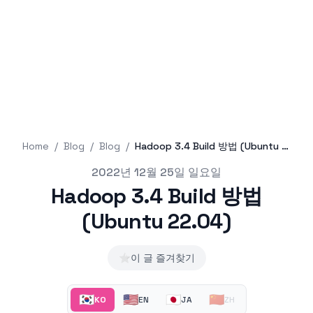
Home
/
Blog
/
Blog
/
Hadoop 3.4 Build 방법 (Ubuntu 22.04)
Published on
2022년 12월 25일 일요일
Hadoop 3.4 Build 방법
(Ubuntu 22.04)
⭐
이 글 즐겨찾기
🇰🇷
🇺🇸
🇯🇵
🇨🇳
KO
EN
JA
ZH