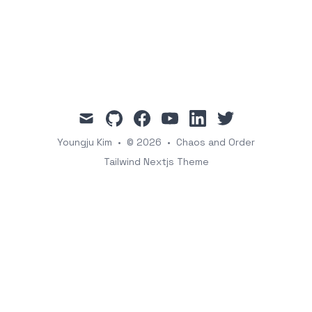
mail
github
facebook
youtube
linkedin
twitter
Youngju Kim
•
© 2026
•
Chaos and Order
Tailwind Nextjs Theme