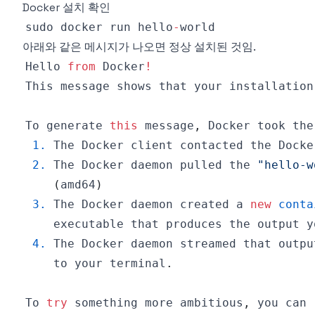
Docker 설치 확인
sudo docker run hello
-
아래와 같은 메시지가 나오면 정상 설치된 것임.
Hello
from
Docker
!
This
 message shows that your installation
To
 generate 
this
 message
,
Docker
 took the
1.
The
Docker
 client contacted the 
Docke
2.
The
Docker
 daemon pulled the 
"hello-w
(
amd64
)
3.
The
Docker
 daemon created a 
new
conta
    executable that produces the output y
4.
The
Docker
 daemon streamed that outpu
    to your terminal
.
To
try
 something more ambitious
,
 you can 