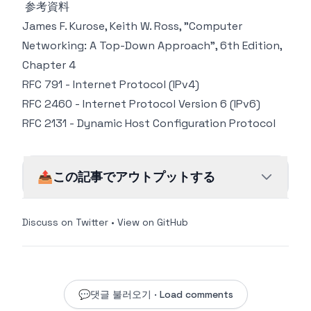
参考資料
James F. Kurose, Keith W. Ross, "Computer
Networking: A Top-Down Approach", 6th Edition,
Chapter 4
RFC 791 - Internet Protocol (IPv4)
RFC 2460 - Internet Protocol Version 6 (IPv6)
RFC 2131 - Dynamic Host Configuration Protocol
📤
この記事でアウトプットする
Discuss on Twitter
•
View on GitHub
💬
댓글 불러오기 · Load comments