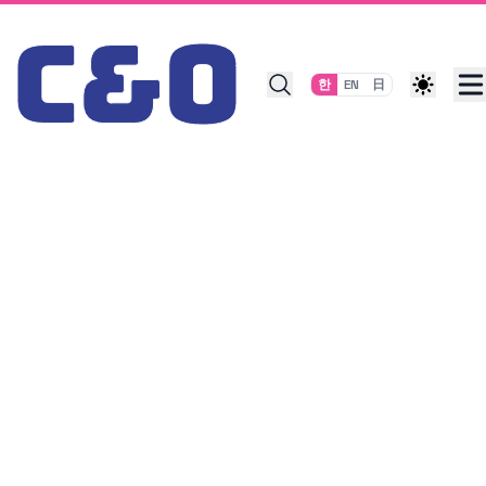
Skip to content
한
EN
日