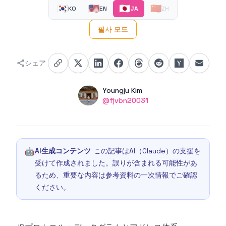
🇰🇷
🇺🇸
🇯🇵
🇨🇳
KO
EN
JA
ZH
필사 모드
シェア
Authors
Name
Youngju Kim
Twitter
@fjvbn20031
🤖
AI生成コンテンツ
この記事はAI（Claude）の支援を
受けて作成されました。誤りが含まれる可能性があ
るため、重要な内容は参考資料の一次情報でご確認
ください。