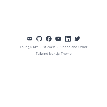
mail
github
facebook
youtube
linkedin
twitter
Youngju Kim
•
© 2026
•
Chaos and Order
Tailwind Nextjs Theme