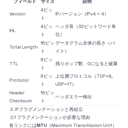
フィールド
サイズ
説明
4ビッ
Version
IPバージョン（IPv4 = 4）
ト
4ビッ
ヘッダ長（32ビットワード単
IHL
ト
位）
16ビッ
データグラム全体の長さ（バ
Total Length
ト
イト）
8ビッ
TTL
残りホップ数、0になると破棄
ト
8ビッ
上位層プロトコル（TCP=6,
Protocol
ト
UDP=17）
Header
16ビッ
ヘッダエラー検出
Checksum
ト
2. IPフラグメンテーションと再組立
2.1 フラグメンテーションが必要な理由
各リンクには
MTU
（Maximum Transmission Unit）