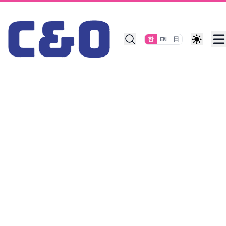
Skip to content
한
EN
日