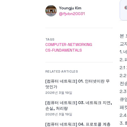
Authors
Name
Youngju Kim
Twitter
@fjvbn20031
본 포
TAGS
교
COMPUTER-NETWORKING
CS-FUNDAMENTALS
1.
2.
2.
RELATED ARTICLES
2.
[컴퓨터 네트워크] 01. 인터넷이란 무
전송
엇인가
2.
2026년 3월 19일
큐잉
[컴퓨터 네트워크] 03. 네트워크 지연,
패킷
손실, 처리량
2026년 3월 19일
2.
3. 
[컴퓨터 네트워크] 04. 프로토콜 계층