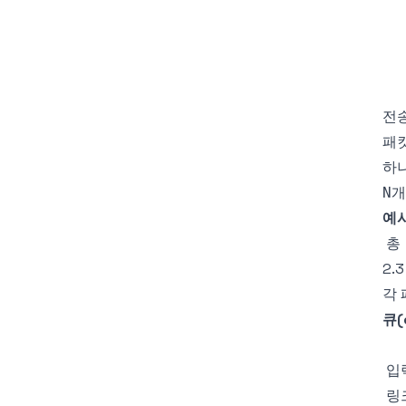
전송
패
하나
개
N
예
2.
각 
큐(