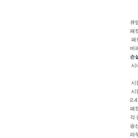
큐잉
패
패킷
버퍼
손
2.
패
각
송
라