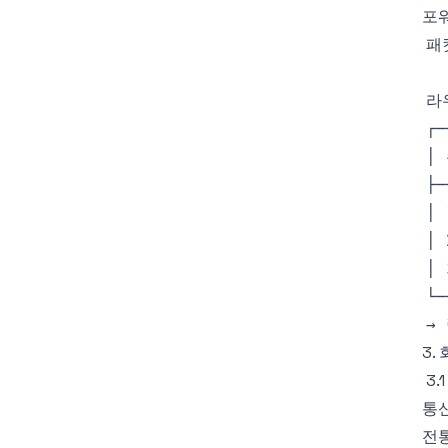
포
3. 
3.
통
전