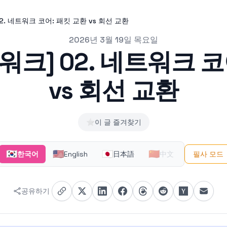
2. 네트워크 코어: 패킷 교환 vs 회선 교환
2026년 3월 19일 목요일
워크] 02. 네트워크 코
vs 회선 교환
⭐
이 글 즐겨찾기
🇰🇷
🇺🇸
🇯🇵
🇨🇳
한국어
English
日本語
中文
필사 모드
공유하기