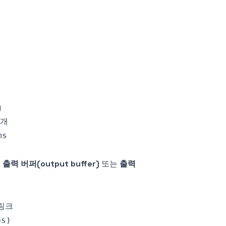
)
2개
해
출력 버퍼(output buffer)
또는
출력