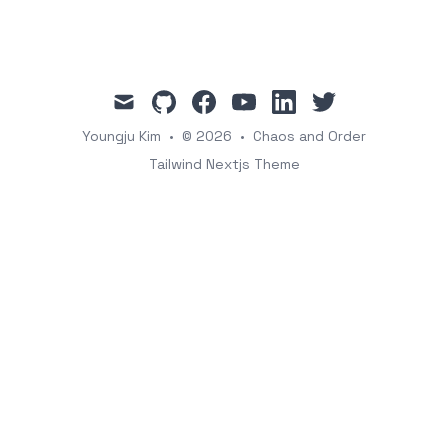
mail
github
facebook
youtube
linkedin
twitter
Youngju Kim
•
© 2026
•
Chaos and Order
Tailwind Nextjs Theme