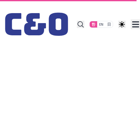
Skip to content
한
EN
日