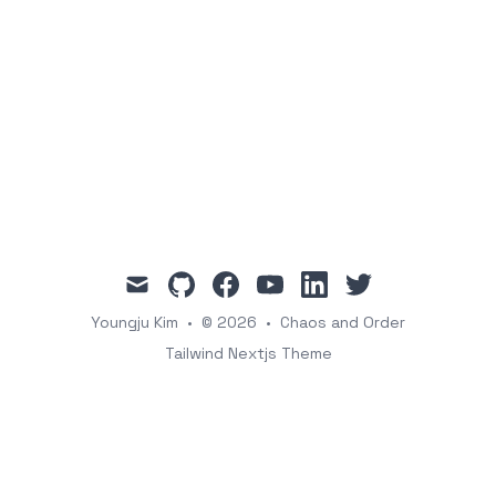
mail
github
facebook
youtube
linkedin
twitter
Youngju Kim
•
© 2026
•
Chaos and Order
Tailwind Nextjs Theme