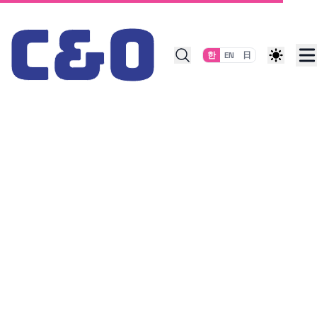
Skip to content
한
EN
日