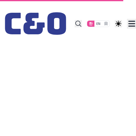
Skip to content
한
EN
日