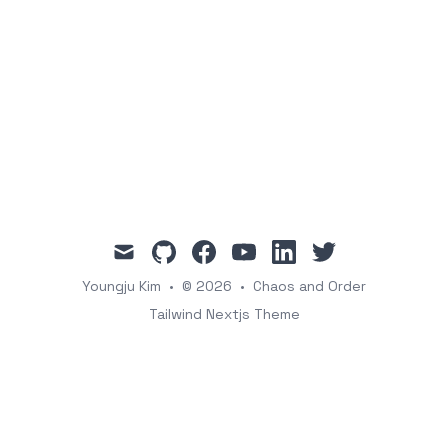
mail
github
facebook
youtube
linkedin
twitter
Youngju Kim
•
© 2026
•
Chaos and Order
Tailwind Nextjs Theme