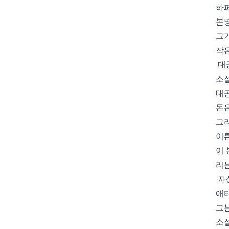
하퍼
본명
그가
작은
대
소설
대공
돈은
그리
이른
이 
리는
자
애
그
소설