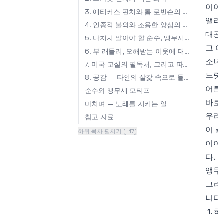
이
3. 애티커스 핀치와 톰 로빈슨의 재판
앨
4. 인종적 불의와 조용한 양심의 용기
대공
5. 다치지 말아야 할 순수, 앵무새라는 상징
그 
6. 부 래들리, 오해받는 이웃에 대한 두려움
소녀
7. 미국 교실의 필독서, 그리고 파수꾼이라는 파문
느릿
8. 공감 — 타인의 살갗 속으로 들어가 보기
어
순수와 앵무새 모티프
바로
마치며 — 노래를 지키는 일
우리
참고 자료
이 
하위 목차 펼치기 (+17)
이어
다.
앵무
그리
니다
1.