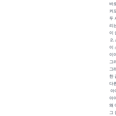
바
커
두 
리는
이 
2
이 
이
그러
그래
한 
다른
아
아
왜 
그 