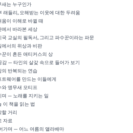
무새는 누구인가
 부 래들리, 오해받는 이웃에 대한 두려움
려움이 이해로 바뀔 때
관에서 바라본 세상
 미국 교실의 필독서, 그리고 파수꾼이라는 파문
실에서의 위상과 비판
수꾼이 흔든 애티커스의 상
 공감 — 타인의 살갗 속으로 들어가 보기
감의 반복되는 연습
프트웨어를 만드는 이들에게
수와 앵무새 모티프
며 — 노래를 지키는 일
 이 책을 읽는 법
각할 거리
고 자료
어가며 — 어느 여름의 앨라배마