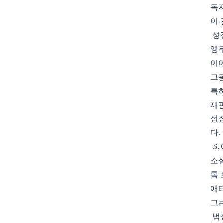
독자
이 
성
앵
이야
그
특
재판
성장
다.
3
소
톰
애티
그는
법