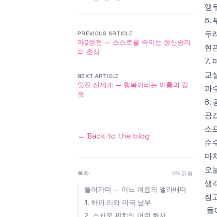
앵
6.
두
PREVIOUS ARTICLE
아Q정전 — 스스로를 속이는 정신승리
현
의 초상
7.
교
NEXT ARTICLE
멋진 신세계 — 행복이라는 이름의 감
파
옥
8.
공
소
← Back to the blog
순
마치
오늘
목차
0
% 읽음
생
들어가며 — 어느 여름의 앨라배마
참
1. 하퍼 리와 미국 남부
들
2. 스카웃 핀치의 어린 화자