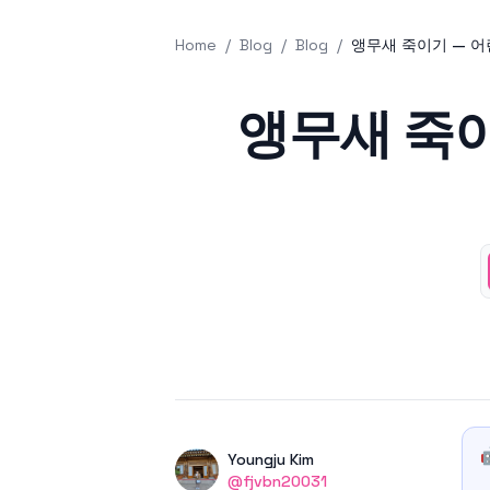
Home
/
Blog
/
Blog
/
앵무새 죽이기 — 어
Published on
앵무새 죽이
Authors
Name
Youngju Kim
Twitter
@fjvbn20031