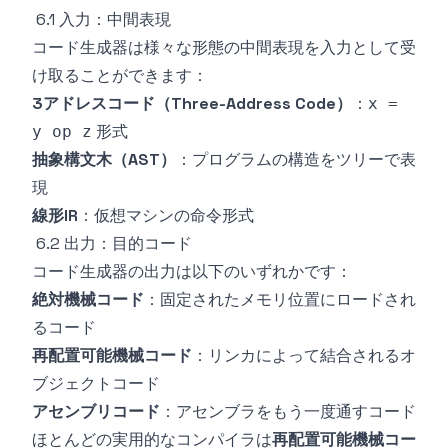
6.1 入力：中間表現
コード生成器は様々な形態の中間表現を入力として受
け取ることができます：
3アドレスコード（Three-Address Code）
：
x =
形式
y op z
抽象構文木（AST）
：プログラムの構造をツリーで表
現
線形IR
：仮想マシンの命令形式
6.2 出力：目的コード
コード生成器の出力は以下のいずれかです：
絶対機械コード
：固定されたメモリ位置にロードされ
るコード
再配置可能機械コード
：リンカによって結合されるオ
ブジェクトコード
アセンブリコード
：アセンブラをもう一度通すコード
ほとんどの実用的なコンパイラは
再配置可能機械コー