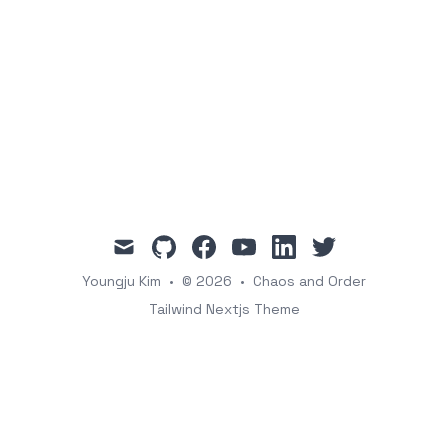
mail
github
facebook
youtube
linkedin
twitter
Youngju Kim
•
© 2026
•
Chaos and Order
Tailwind Nextjs Theme