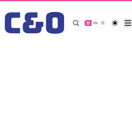
Skip to content
한
EN
日