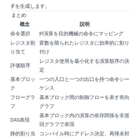
ド
を生成します。
まとめ
概念
説明
命令選択
IR演算を目的機械の命令にマッピング
レジスタ割
変数を限られたレジスタに効率的に割り
り当て
付け
レジスタ使用を最小化する演算順序の決
評価順序
定
基本ブロッ
一つの入口と一つの出口を持つ命令シー
ク
ケンス
フローグラ
基本ブロック間の制御フローを表す有向
フ
グラフ
基本ブロック内の演算の依存関係を非巡
DAG表現
回グラフで表現
静的割り当
コンパイル時にアドレス決定、再帰未対