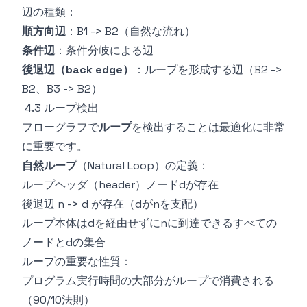
辺の種類：
順方向辺
：B1 -> B2（自然な流れ）
条件辺
：条件分岐による辺
後退辺（back edge）
：ループを形成する辺（B2 ->
B2、B3 -> B2）
4.3 ループ検出
フローグラフで
ループ
を検出することは最適化に非常
に重要です。
自然ループ
（Natural Loop）の定義：
ループヘッダ（header）ノードdが存在
後退辺 n -> d が存在（dがnを支配）
ループ本体はdを経由せずにnに到達できるすべての
ノードとdの集合
ループの重要な性質：
プログラム実行時間の大部分がループで消費される
（90/10法則）