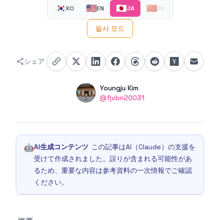
🇰🇷
🇺🇸
🇯🇵
🇨🇳
KO
EN
JA
ZH
필사 모드
シェア
Authors
Name
Youngju Kim
Twitter
@fjvbn20031
🤖
AI生成コンテンツ
この記事はAI（Claude）の支援を
受けて作成されました。誤りが含まれる可能性があ
るため、重要な内容は参考資料の一次情報でご確認
ください。