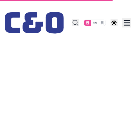
Skip to content
한
EN
日