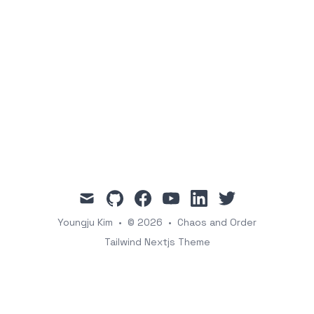
mail
github
facebook
youtube
linkedin
twitter
Youngju Kim
•
© 2026
•
Chaos and Order
Tailwind Nextjs Theme