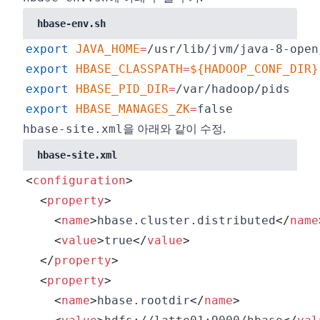
hbase-env.sh
export
JAVA_HOME
=
export
HBASE_CLASSPATH
=
${HADOOP_CONF_DIR}
export
HBASE_PID_DIR
=
export
HBASE_MANAGES_ZK
=
을 아래와 같이 수정.
hbase-site.xml
hbase-site.xml
<
configuration
>
<
property
>
<
name
>
hbase.cluster.distributed
</
name
<
value
>
true
</
value
>
</
property
>
<
property
>
<
name
>
hbase.rootdir
</
name
>