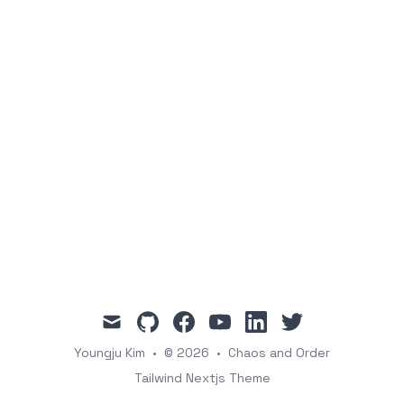
mail
github
facebook
youtube
linkedin
twitter
Youngju Kim
•
© 2026
•
Chaos and Order
Tailwind Nextjs Theme