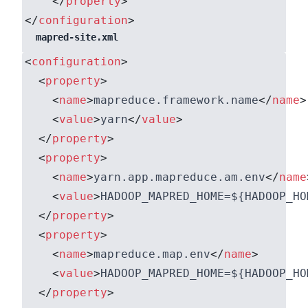
</
property
>
</
configuration
>
mapred-site.xml
<
configuration
>
<
property
>
<
name
>
mapreduce.framework.name
</
name
>
<
value
>
yarn
</
value
>
</
property
>
<
property
>
<
name
>
yarn.app.mapreduce.am.env
</
name
<
value
>
HADOOP_MAPRED_HOME=${HADOOP_HO
</
property
>
<
property
>
<
name
>
mapreduce.map.env
</
name
>
<
value
>
HADOOP_MAPRED_HOME=${HADOOP_HO
</
property
>