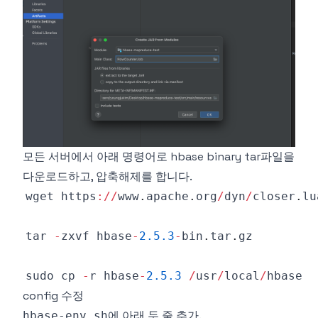
모든 서버에서 아래 명령어로 hbase binary tar파일을
다운로드하고, 압축해제를 합니다.
wget https
:
/
/
www
.
apache
.
org
/
dyn
/
closer
.
lu
tar 
-
zxvf hbase
-
2.5
.3
-
bin
.
tar
.
gz
sudo cp 
-
r hbase
-
2.5
.3
/
usr
/
local
/
config 수정
에 아래 두 줄 추가.
hbase-env.sh