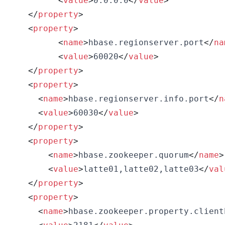
<
value
>
0.0.0.0
</
value
>
</
property
>
<
property
>
<
name
>
hbase.regionserver.port
</
na
<
value
>
60020
</
value
>
</
property
>
<
property
>
<
name
>
hbase.regionserver.info.port
</
n
<
value
>
60030
</
value
>
</
property
>
<
property
>
<
name
>
hbase.zookeeper.quorum
</
name
>
<
value
>
latte01,latte02,latte03
</
val
</
property
>
<
property
>
<
name
>
hbase.zookeeper.property.client