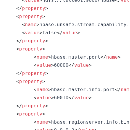
<
value
>
hdfs://latte01:9000/hbase
</
val
</
property
>
<
property
>
<
name
>
hbase.unsafe.stream.capability.
<
value
>
false
</
value
>
</
property
>
<
property
>
<
name
>
hbase.master.port
</
name
>
<
value
>
60000
</
value
>
</
property
>
<
property
>
<
name
>
hbase.master.info.port
</
nam
<
value
>
60010
</
value
>
</
property
>
<
property
>
<
name
>
hbase.regionserver.info.bin