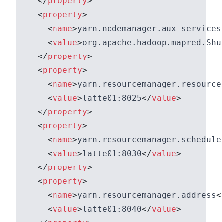
</
property
>
<
property
>
<
name
>
yarn.nodemanager.aux-services
<
value
>
org.apache.hadoop.mapred.Shu
</
property
>
<
property
>
<
name
>
yarn.resourcemanager.resource
<
value
>
latte01:8025
</
value
>
</
property
>
<
property
>
<
name
>
yarn.resourcemanager.schedule
<
value
>
latte01:8030
</
value
>
</
property
>
<
property
>
<
name
>
yarn.resourcemanager.address
<
<
value
>
latte01:8040
</
value
>