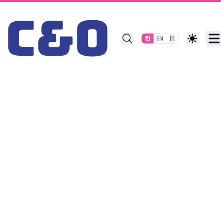
Skip to content
한
EN
日