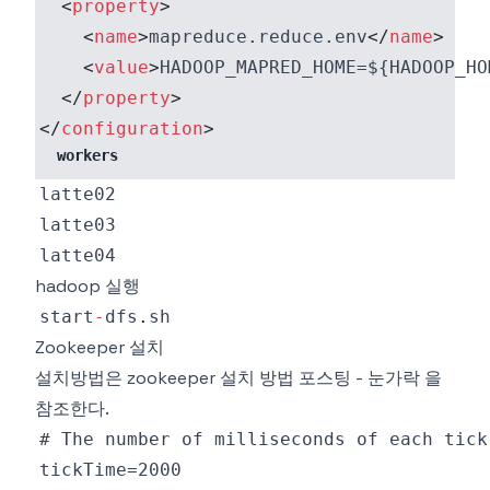
<
property
>
<
name
>
mapreduce.reduce.env
</
name
>
<
value
>
HADOOP_MAPRED_HOME=${HADOOP_HO
</
property
>
</
configuration
>
workers
hadoop 실행
start
-
dfs
.
sh
Zookeeper 설치
설치방법은
zookeeper 설치 방법 포스팅 - 눈가락
을
참조한다.