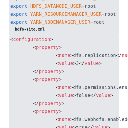
export
HDFS_DATANODE_USER
=
export
YARN_RESOURCEMANAGER_USER
=
export
YARN_NODEMANAGER_USER
=
hdfs-site.xml
<
configuration
>
<
property
>
<
name
>
dfs.replication
</
na
<
value
>
3
</
value
>
</
property
>
<
property
>
<
name
>
dfs.permissions.ena
<
value
>
false
</
value
>
</
property
>
<
property
>
<
name
>
dfs.webhdfs.enabled
<
value
>
true
</
value
>