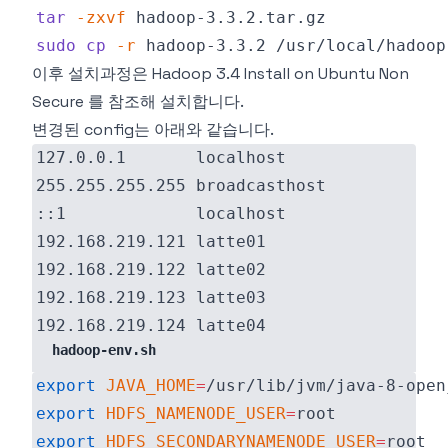
tar
-zxvf
sudo
cp
-r
이후 설치과정은
Hadoop 3.4 Install on Ubuntu Non
Secure
를 참조해 설치합니다.
변경된 config는 아래와 같습니다.
hadoop-env.sh
export
JAVA_HOME
=
export
HDFS_NAMENODE_USER
=
export
HDFS_SECONDARYNAMENODE_USER
=