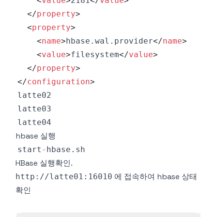
<
value
>
2181
</
value
>
</
property
>
<
property
>
<
name
>
hbase.wal.provider
</
name
>
<
value
>
filesystem
</
value
>
</
property
>
</
configuration
>
hbase 실행
start
-
hbase
.
sh
HBase 실행확인.
에 접속하여 hbase 상태
http://latte01:16010
확인