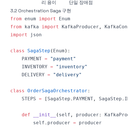
리 용이
단일 장애점
3.2 Orchestration Saga 구현
from
 enum 
import
from
 kafka 
import
 KafkaProducer
,
import
class
SagaStep
(
Enum
)
:
    PAYMENT 
=
"payment"
    INVENTORY 
=
"inventory"
    DELIVERY 
=
"delivery"
class
OrderSagaOrchestrator
:
    STEPS 
=
[
SagaStep
.
PAYMENT
,
 SagaStep
.
I
def
__init__
(
self
,
 producer
:
 KafkaPro
        self
.
producer 
=