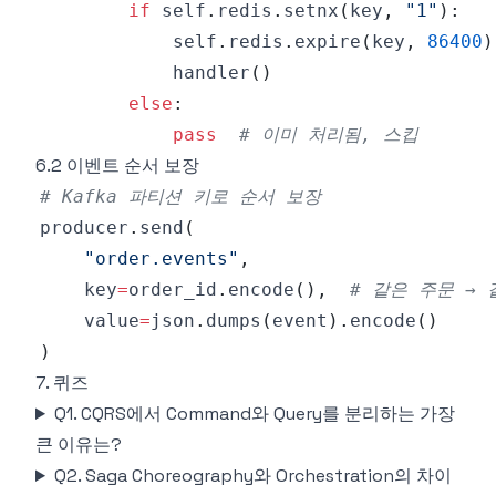
if
 self
.
redis
.
setnx
(
key
,
"1"
)
:
            self
.
redis
.
expire
(
key
,
86400
)
            handler
(
)
else
:
pass
# 이미 처리됨, 스킵
6.2 이벤트 순서 보장
# Kafka 파티션 키로 순서 보장
producer
.
send
(
"order.events"
,
    key
=
order_id
.
encode
(
)
,
# 같은 주문 →
    value
=
json
.
dumps
(
event
)
.
encode
(
)
)
7. 퀴즈
Q1. CQRS에서 Command와 Query를 분리하는 가장
큰 이유는?
Q2. Saga Choreography와 Orchestration의 차이