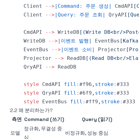
    Client 
-->
|Command: 주문 생성|
 CmdAPI
[
    Client 
-->
|Query: 주문 조회|
 QryAPI
[Qu
    CmdAPI 
-->
 WriteDB
[(Write DB<br/>Post
    WriteDB 
-->
|이벤트 발행|
 EventBus
[Kafka
    EventBus 
-->
|이벤트 소비|
 Projector
[Pro
    Projector 
-->
 ReadDB
[(Read DB<br/>Ela
    QryAPI 
-->
style
 CmdAPI 
fill
:
#f96
,
stroke
:
#333
style
 QryAPI 
fill
:
#6f9
,
stroke
:
#333
style
 EventBus 
fill
:
#ff9
,
stroke
:
#333
2.2 왜 분리하는가?
측면
Command (쓰기)
Query (읽기)
정규화, 무결성 중
모델
비정규화, 성능 중심
심