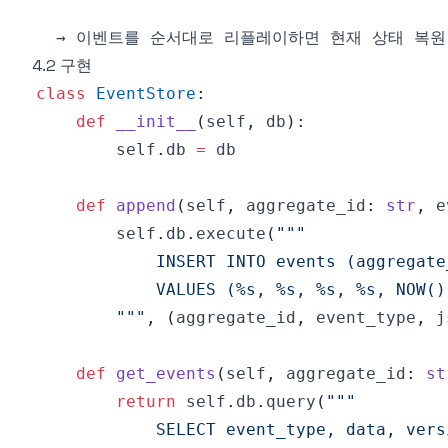
4.2 구현
class
EventStore
:
def
__init__
(
self
,
 db
)
:
        self
.
db 
=
def
append
(
self
,
 aggregate_id
:
str
,
 e
        self
.
db
.
execute
(
        """
,
(
aggregate_id
,
 event_type
,
 j
def
get_events
(
self
,
 aggregate_id
:
st
return
 self
.
db
.
query
(