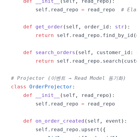
def
__init__
(
self
,
 read_repo
)
:
        self
.
read_repo 
=
 read_repo  
# Ela
def
get_order
(
self
,
 order_id
:
str
)
:
return
 self
.
read_repo
.
find_by_id
(
def
search_orders
(
self
,
 customer_id
:
return
 self
.
read_repo
.
search
(
cust
# Projector (이벤트 → Read Model 동기화)
class
OrderProjector
:
def
__init__
(
self
,
 read_repo
)
:
        self
.
read_repo 
=
def
on_order_created
(
self
,
 event
)
:
        self
.
read_repo
.
upsert
(
{