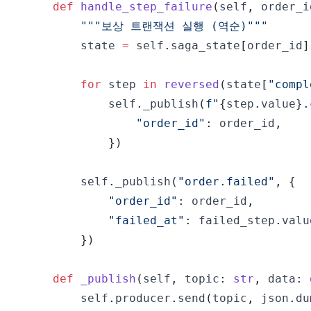
def
handle_step_failure
(
self
,
 order_i
"""보상 트랜잭션 실행 (역순)"""
        state 
=
 self
.
saga_state
[
order_id
]
for
 step 
in
reversed
(
state
[
"compl
            self
.
_publish
(
f"
{
step
.
value
}
.
"order_id"
:
 order_id
,
}
)
        self
.
_publish
(
"order.failed"
,
{
"order_id"
:
 order_id
,
"failed_at"
:
 failed_step
.
valu
}
)
def
_publish
(
self
,
 topic
:
str
,
 data
:
        self
.
producer
.
send
(
topic
,
 json
.
du