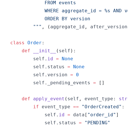
        """
,
(
aggregate_id
,
 after_version
class
Order
:
def
__init__
(
self
)
:
        self
.
id
=
None
        self
.
status 
=
None
        self
.
version 
=
0
        self
.
_pending_events 
=
[
]
def
apply_event
(
self
,
 event_type
:
str
if
 event_type 
==
"OrderCreated"
:
            self
.
id
=
 data
[
"order_id"
]
            self
.
status 
=
"PENDING"