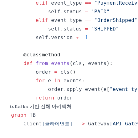
elif
 event_type 
==
"PaymentReceiv
            self
.
status 
=
"PAID"
elif
 event_type 
==
"OrderShipped"
            self
.
status 
=
"SHIPPED"
        self
.
version 
+=
1
@classmethod
def
from_events
(
cls
,
 events
)
:
        order 
=
 cls
(
)
for
 e 
in
 events
:
            order
.
apply_event
(
e
[
"event_ty
return
5. Kafka 기반 전체 아키텍처
graph
    Client
[클라이언트]
-->
 Gateway
[API Gate