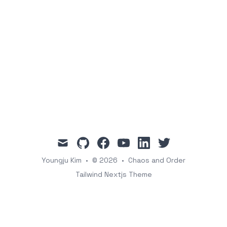
mail
github
facebook
youtube
linkedin
twitter
Youngju Kim
•
© 2026
•
Chaos and Order
Tailwind Nextjs Theme