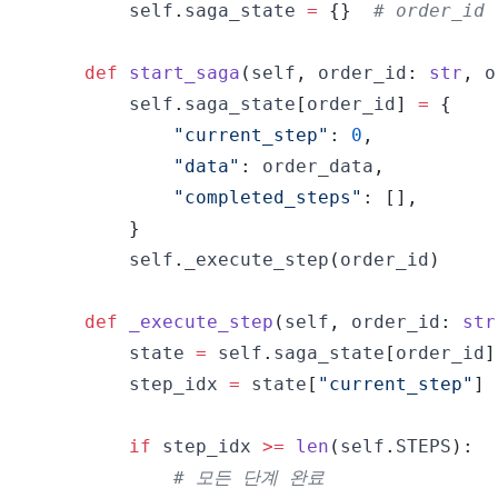
        self
.
saga_state 
=
{
}
# order_id 
def
start_saga
(
self
,
 order_id
:
str
,
 o
        self
.
saga_state
[
order_id
]
=
{
"current_step"
:
0
,
"data"
:
 order_data
,
"completed_steps"
:
[
]
,
}
        self
.
_execute_step
(
order_id
)
def
_execute_step
(
self
,
 order_id
:
str
        state 
=
 self
.
saga_state
[
order_id
]
        step_idx 
=
 state
[
"current_step"
]
if
 step_idx 
>=
len
(
self
.
STEPS
)
:
# 모든 단계 완료