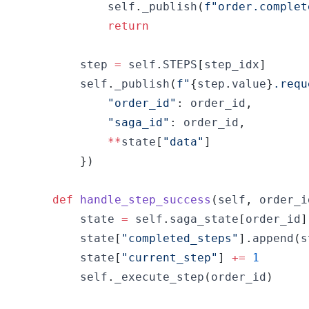
            self
.
_publish
(
f"order.complet
return
        step 
=
 self
.
STEPS
[
step_idx
]
        self
.
_publish
(
f"
{
step
.
value
}
.requ
"order_id"
:
 order_id
,
"saga_id"
:
 order_id
,
**
state
[
"data"
]
}
)
def
handle_step_success
(
self
,
 order_i
        state 
=
 self
.
saga_state
[
order_id
]
        state
[
"completed_steps"
]
.
append
(
s
        state
[
"current_step"
]
+=
1
        self
.
_execute_step
(
order_id
)