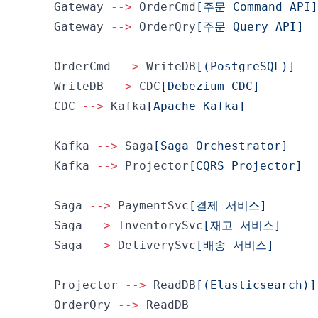
    Gateway 
-->
 OrderCmd
[주문 Command API]
    Gateway 
-->
 OrderQry
[주문 Query API]
    OrderCmd 
-->
 WriteDB
[(PostgreSQL)]
    WriteDB 
-->
 CDC
[Debezium CDC]
    CDC 
-->
 Kafka
[Apache Kafka]
    Kafka 
-->
 Saga
[Saga Orchestrator]
    Kafka 
-->
 Projector
[CQRS Projector]
    Saga 
-->
 PaymentSvc
[결제 서비스]
    Saga 
-->
 InventorySvc
[재고 서비스]
    Saga 
-->
 DeliverySvc
[배송 서비스]
    Projector 
-->
 ReadDB
[(Elasticsearch)]
    OrderQry 
-->