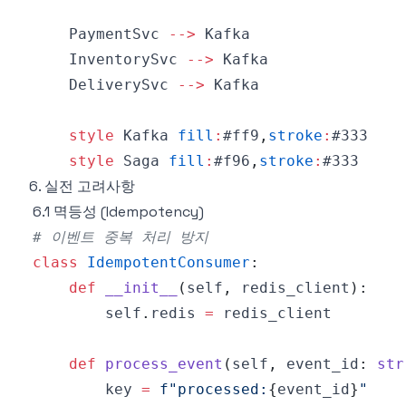
    PaymentSvc 
-->
    InventorySvc 
-->
    DeliverySvc 
-->
style
 Kafka 
fill
:
#ff9
,
stroke
:
#333
style
 Saga 
fill
:
#f96
,
stroke
:
#333
6. 실전 고려사항
6.1 멱등성 (Idempotency)
# 이벤트 중복 처리 방지
class
IdempotentConsumer
:
def
__init__
(
self
,
 redis_client
)
:
        self
.
redis 
=
def
process_event
(
self
,
 event_id
:
str
        key 
=
f"processed:
{
event_id
}
"