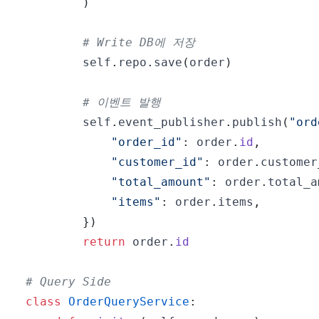
)
# Write DB에 저장
        self
.
repo
.
save
(
order
)
# 이벤트 발행
        self
.
event_publisher
.
publish
(
"ord
"order_id"
:
 order
.
id
,
"customer_id"
:
 order
.
customer
"total_amount"
:
 order
.
total_a
"items"
:
 order
.
items
,
}
)
return
 order
.
id
# Query Side
class
OrderQueryService
: