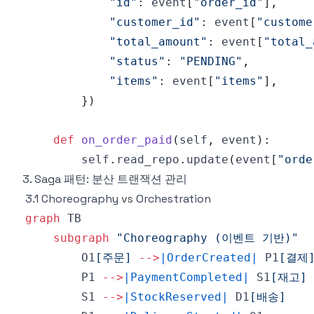
"id"
:
 event
[
"order_id"
]
,
"customer_id"
:
 event
[
"custome
"total_amount"
:
 event
[
"total_
"status"
:
"PENDING"
,
"items"
:
 event
[
"items"
]
,
}
)
def
on_order_paid
(
self
,
 event
)
:
        self
.
read_repo
.
update
(
event
[
"orde
3. Saga 패턴: 분산 트랜잭션 관리
3.1 Choreography vs Orchestration
graph
subgraph
"Choreography (이벤트 기반)"
        O1
[주문]
-->
|OrderCreated|
 P1
[결제
        P1 
-->
|PaymentCompleted|
 S1
[재고]
        S1 
-->
|StockReserved|
 D1
[배송]