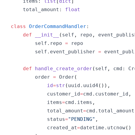
    items
:
list
[
dict
]
    total_amount
:
float
class
OrderCommandHandler
:
def
__init__
(
self
,
 repo
,
 event_publis
        self
.
repo 
=
        self
.
event_publisher 
=
def
handle_create_order
(
self
,
 cmd
:
 Cr
        order 
=
 Order
(
id
=
str
(
uuid
.
uuid4
(
)
)
,
            customer_id
=
cmd
.
customer_id
,
            items
=
cmd
.
items
,
            total_amount
=
cmd
.
total_amount
            status
=
"PENDING"
,
            created_at
=
datetime
.
utcnow
(
)