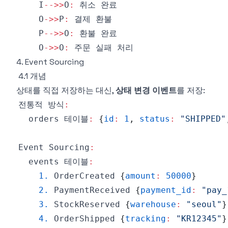
    I
-->>
O
:
    O
->>
P
:
    P
-->>
O
:
    O
->>
O
:
4. Event Sourcing
4.1 개념
상태를 직접 저장하는 대신,
상태 변경 이벤트
를 저장:
전통적 방식
:
  orders 테이블
:
{
id
:
1
,
status
:
"SHIPPED"
Event
Sourcing
:
  events 테이블
:
1.
OrderCreated
{
amount
:
50000
}
2.
PaymentReceived
{
payment_id
:
"pay_
3.
StockReserved
{
warehouse
:
"seoul"
}
4.
OrderShipped
{
tracking
:
"KR12345"
}