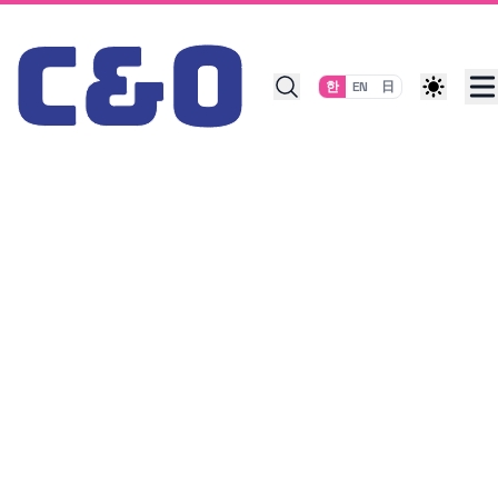
Skip to content
한
EN
日