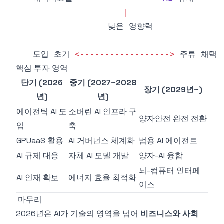
|
   도입 초기 
<
--
--
--
--
--
--
--
--
--
>
핵심 투자 영역
단기 (2026
중기 (2027~2028
장기 (2029년~)
년)
년)
에이전틱 AI 도
소버린 AI 인프라 구
양자안전 완전 전환
입
축
GPUaaS 활용
AI 거버넌스 체계화
범용 AI 에이전트
AI 규제 대응
자체 AI 모델 개발
양자-AI 융합
뇌-컴퓨터 인터페
AI 인재 확보
에너지 효율 최적화
이스
마무리
2026년은 AI가 기술의 영역을 넘어
비즈니스와 사회