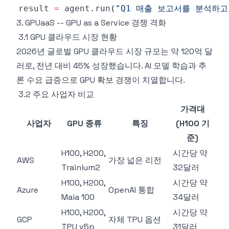
result 
=
 agent
.
run
(
"Q1 매출 보고서를 분석하고
3. GPUaaS -- GPU as a Service 경쟁 격화
3.1 GPU 클라우드 시장 현황
2026년 글로벌 GPU 클라우드 시장 규모는 약 120억 달
러로, 전년 대비 45% 성장했습니다. AI 모델 학습과 추
론 수요 급증으로 GPU 확보 경쟁이 치열합니다.
3.2 주요 사업자 비교
가격대
사업자
GPU 종류
특징
(H100 기
준)
H100, H200,
시간당 약
AWS
가장 넓은 리전
Trainium2
32달러
H100, H200,
시간당 약
Azure
OpenAI 통합
Maia 100
34달러
H100, H200,
시간당 약
GCP
자체 TPU 옵션
TPU v5p
31달러