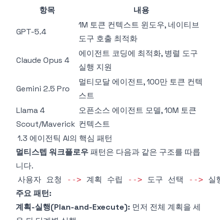
항목
내용
1M 토큰 컨텍스트 윈도우, 네이티브
GPT-5.4
도구 호출 최적화
에이전트 코딩에 최적화, 병렬 도구
Claude Opus 4
실행 지원
멀티모달 에이전트, 100만 토큰 컨텍
Gemini 2.5 Pro
스트
Llama 4
오픈소스 에이전트 모델, 10M 토큰
Scout/Maverick
컨텍스트
1.3 에이전틱 AI의 핵심 패턴
멀티스텝 워크플로우
패턴은 다음과 같은 구조를 따릅
니다.
사용자 요청 
--
>
 계획 수립 
--
>
 도구 선택 
--
>
 실
주요 패턴:
계획-실행(Plan-and-Execute):
먼저 전체 계획을 세