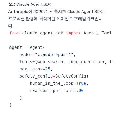
2.3 Claude Agent SDK
Anthropic이 2026년 초 출시한 Claude Agent SDK는
프로덕션 환경에 최적화된 에이전트 프레임워크입니
다.
from
 claude_agent_sdk 
import
 Agent
,
agent 
=
 Agent
(
    model
=
"claude-opus-4"
,
    tools
=
[
web_search
,
 code_execution
,
 fi
    max_turns
=
25
,
    safety_config
=
SafetyConfig
(
        human_in_the_loop
=
True
,
        max_cost_per_run
=
5.00
)
)