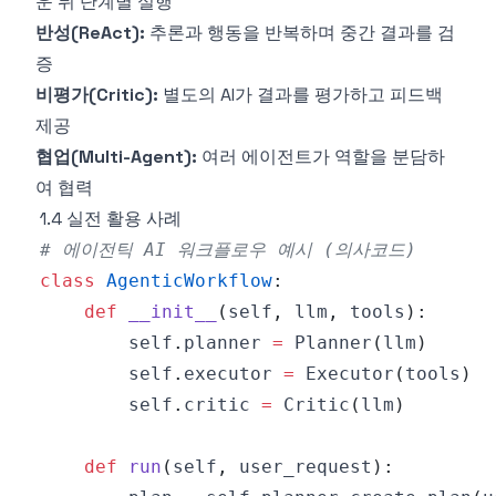
운 뒤 단계별 실행
반성(ReAct):
추론과 행동을 반복하며 중간 결과를 검
증
비평가(Critic):
별도의 AI가 결과를 평가하고 피드백
제공
협업(Multi-Agent):
여러 에이전트가 역할을 분담하
여 협력
1.4 실전 활용 사례
# 에이전틱 AI 워크플로우 예시 (의사코드)
class
AgenticWorkflow
:
def
__init__
(
self
,
 llm
,
 tools
)
:
        self
.
planner 
=
 Planner
(
llm
)
        self
.
executor 
=
 Executor
(
tools
)
        self
.
critic 
=
 Critic
(
llm
)
def
run
(
self
,
 user_request
)
: