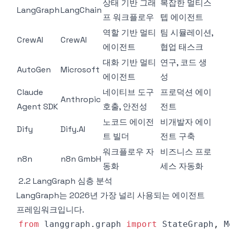
상태 기반 그래
복잡한 멀티스
LangGraph
LangChain
프 워크플로우
텝 에이전트
역할 기반 멀티
팀 시뮬레이션,
CrewAI
CrewAI
에이전트
협업 태스크
대화 기반 멀티
연구, 코드 생
AutoGen
Microsoft
에이전트
성
Claude
네이티브 도구
프로덕션 에이
Anthropic
Agent SDK
호출, 안전성
전트
노코드 에이전
비개발자 에이
Dify
Dify.AI
트 빌더
전트 구축
워크플로우 자
비즈니스 프로
n8n
n8n GmbH
동화
세스 자동화
2.2 LangGraph 심층 분석
LangGraph는 2026년 가장 널리 사용되는 에이전트
프레임워크입니다.
from
 langgraph
.
graph 
import
 StateGraph
,