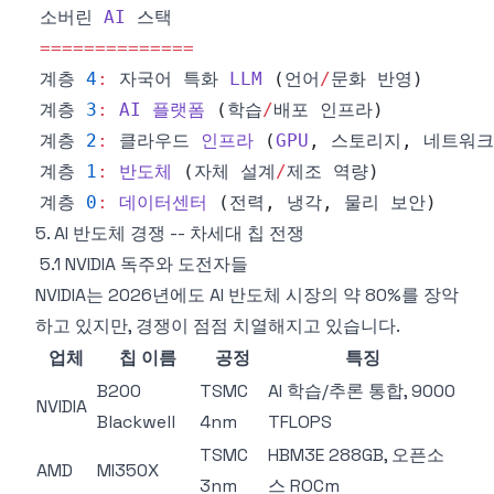
소버린 
AI
===
===
===
===
==
계층 
4
:
 자국어 특화 
LLM
(
언어
/
문화 반영
)
계층 
3
:
AI
플랫폼
(
학습
/
배포 인프라
)
계층 
2
:
 클라우드 
인프라
(
GPU
,
 스토리지
,
 네트워크
계층 
1
:
반도체
(
자체 설계
/
제조 역량
)
계층 
0
:
데이터센터
(
전력
,
 냉각
,
 물리 보안
)
5. AI 반도체 경쟁 -- 차세대 칩 전쟁
5.1 NVIDIA 독주와 도전자들
NVIDIA는 2026년에도 AI 반도체 시장의 약 80%를 장악
하고 있지만, 경쟁이 점점 치열해지고 있습니다.
업체
칩 이름
공정
특징
B200
TSMC
AI 학습/추론 통합, 9000
NVIDIA
Blackwell
4nm
TFLOPS
TSMC
HBM3E 288GB, 오픈소
AMD
MI350X
3nm
스 ROCm