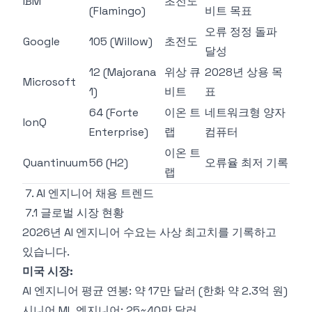
IBM
초전도
(Flamingo)
비트 목표
오류 정정 돌파
Google
105 (Willow)
초전도
달성
12 (Majorana
위상 큐
2028년 상용 목
Microsoft
1)
비트
표
64 (Forte
이온 트
네트워크형 양자
IonQ
Enterprise)
랩
컴퓨터
이온 트
Quantinuum
56 (H2)
오류율 최저 기록
랩
7. AI 엔지니어 채용 트렌드
7.1 글로벌 시장 현황
2026년 AI 엔지니어 수요는 사상 최고치를 기록하고
있습니다.
미국 시장:
AI 엔지니어 평균 연봉: 약 17만 달러 (한화 약 2.3억 원)
시니어 ML 엔지니어: 25~40만 달러