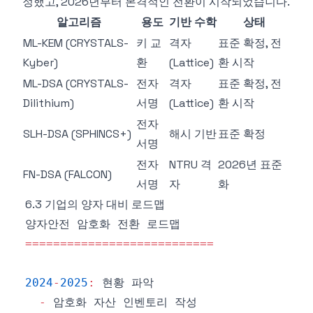
정했고, 2026년부터 본격적인 전환이 시작되었습니다.
알고리즘
용도
기반 수학
상태
ML-KEM (CRYSTALS-
키 교
격자
표준 확정, 전
Kyber)
환
(Lattice)
환 시작
ML-DSA (CRYSTALS-
전자
격자
표준 확정, 전
Dilithium)
서명
(Lattice)
환 시작
전자
SLH-DSA (SPHINCS+)
해시 기반
표준 확정
서명
전자
NTRU 격
2026년 표준
FN-DSA (FALCON)
서명
자
화
6.3 기업의 양자 대비 로드맵
===
===
===
===
===
===
===
===
===
2024
-
2025
:
-