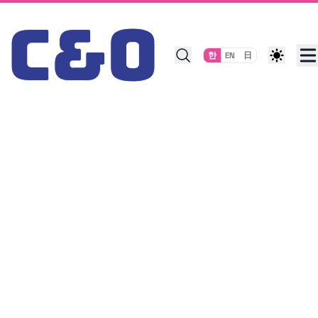
Skip to content
한
EN
日