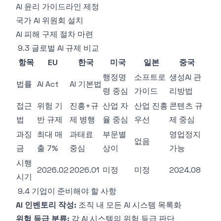
AI 윤리 가이드라인 제정
국가 AI 위원회 설치
AI 피해 구제 절차 마련
9.3 글로벌 AI 규제 비교
항목
EU
한국
미국
일본
중국
행정명
소프트로
생성AI 관
법률
AI Act
AI 기본법
령 중심
가이드
리방법
접근
위험 기
진흥+규
산업 자
산업 진흥
콘텐츠 규
법
반 규제
제 병행
율 중심
우선
제 중심
과징
최대 매
과태료
부문별
영업정지
없음
금
출 7%
중심
상이
가능
시행
2026.02
2026.01
미정
미정
2024.08
시기
9.4 기업이 준비해야 할 사항
AI 인벤토리 작성:
조직 내 모든 AI 시스템 목록화
위험 등급 분류:
각 AI 시스템의 위험 등급 판단