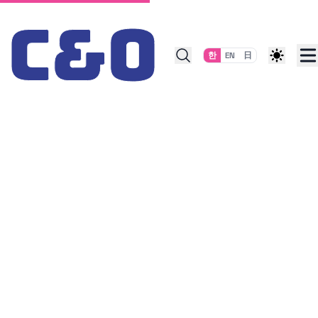
Skip to content
한
EN
日